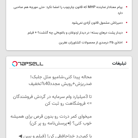
پیام معنادار نماینده MHP که قانون چارچوب را امضا نکرد: حتی مورچه هم صاحبی
دارد
دمیرتاش مشمول قانون آزادی نمی‌شود
دیدار پشت درهای بسته؛ در دیدار اردوغان و باغچه‌لی چه گذشت؟ + فیلم
اخاذی ۳۵ درصدی از محصولات کشاورزان عفرین
تبلیغات
محاله پیدا کنی،شامپو مثل جلبک!
ضدریزش+رویش مجدد40%تخفیف
تا 3میلیارد وام سرمایه در گردش فروشندگان
=> فروشگاهت رو ثبت کن
میخوای کمر دردت رو بدون قرص برای همیشه
خوب کنی؟ (◂پرسش‌نامه رو پر کن)
با کمردرد خداحافظی کن! (فیلم و ببین ◀