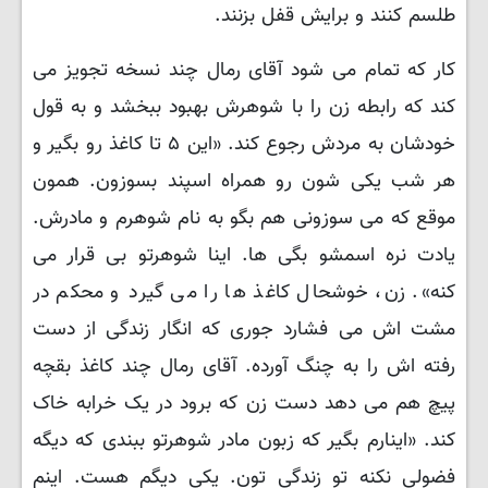
طلسم کنند و برایش قفل بزنند.
کار که تمام می شود آقای رمال چند نسخه تجویز می
کند که رابطه زن را با شوهرش بهبود ببخشد و به قول
خودشان به مردش رجوع کند. «این ۵ تا کاغذ رو بگیر و
هر شب یکی شون رو همراه اسپند بسوزون. همون
موقع که می سوزونی هم بگو به نام شوهرم و مادرش.
یادت نره اسمشو بگی ها. اینا شوهرتو بی قرار می
کنه». زن، خوشحال کاغذ ها را می گیرد و محکم در
مشت اش می فشارد جوری که انگار زندگی از دست
رفته اش را به چنگ آورده. آقای رمال چند کاغذ بقچه
پیچ هم می دهد دست زن که برود در یک خرابه خاک
کند. «اینارم بگیر که زبون مادر شوهرتو ببندی که دیگه
فضولی نکنه تو زندگی تون. یکی دیگم هست. اینم