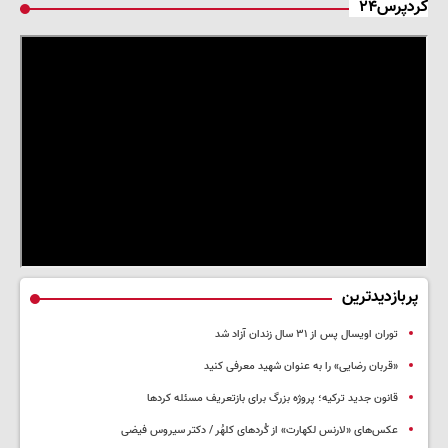
کردپرس۲۴
پربازدیدترین
توران اویسال پس از ۳۱ سال زندان آزاد شد
«قربان رضایی» را به عنوان شهید معرفی کنید
قانون جدید ترکیه؛ پروژه بزرگ‌ برای بازتعریف مسئله کردها
عکس‌های «لارنس لکهارت» از کُردهای کلهُر / دکتر سیروس فیضی