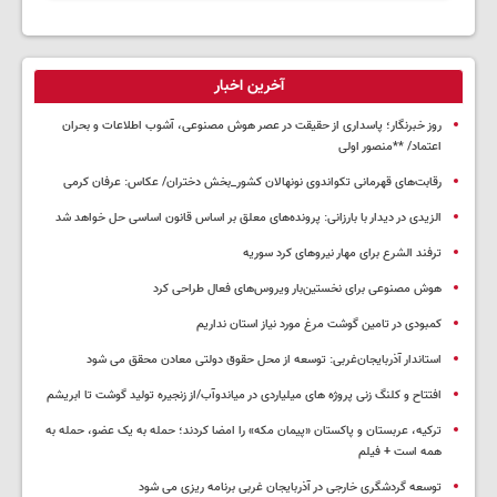
آخرین اخبار
روز خبرنگار؛ پاسداری از حقیقت در عصر هوش مصنوعی، آشوب اطلاعات و بحران
اعتماد/ **منصور اولی
رقابت‌های قهرمانی تکواندوی نونهالان کشور_بخش دختران/ عکاس: عرفان کرمی
الزیدی در دیدار با بارزانی: پرونده‌های معلق بر اساس قانون اساسی حل خواهد شد
ترفند الشرع برای مهار نیروهای کرد سوریه
هوش مصنوعی برای نخستین‌بار ویروس‌های فعال طراحی کرد
کمبودی در تامین گوشت مرغ مورد نیاز استان نداریم
استاندار آذربایجان‌غربی: توسعه از محل حقوق دولتی معادن محقق می شود
افتتاح و کلنگ زنی پروژه های میلیاردی در میاندوآب/از زنجیره تولید گوشت تا ابریشم
ترکیه، عربستان و پاکستان «پیمان مکه» را امضا کردند؛ حمله به یک عضو، حمله به
همه است + فیلم
توسعه گردشگری خارجی در آذربایجان غربی برنامه ریزی می شود