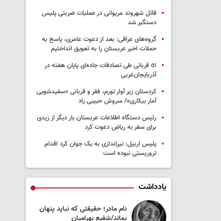
قاتل شهروند مریوانی در عملیات ضربتی پلیس
دستگیر شد
گروه‌های عراقی: بعد از دعوت عامری، پاسخ به
حملات اخیر عربستان را به تعویق انداختیم
٥١ قربانی طی تصادفات جاده‌ای پایان هفته در
آذربایجان‌غربی
کردستان زیر آوار تورم، فقر و قربانی «سفیدشویی
آمار بیکاری»/ سروش حبیبی راد
رئیس دستگاه اطلاعات عربستان بار دیگر از زیدی
برای سفر به ریاض دعوت کرد
پلیس اربیل: تیراندازی به یک جوان کرد اقدام
تروریستی نبوده است
یادداشت
سداری از حقیقت در
نام مادر؛ حقیقتی که نباید پنهان
عی، آشوب
بماند/شفیع بهرامیان