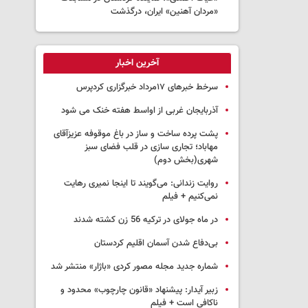
«مردان آهنین» ایران، درگذشت
آخرین اخبار
سرخط خبرهای ۱۷مرداد خبرگزاری کردپرس
آذربایجان غربی از اواسط هفته خنک می شود
پشت پرده ساخت و ساز در باغ موقوفه عزیزآقای
مهاباد؛ تجاری سازی در قلب فضای سبز
شهری(بخش دوم)
روایت زندانی: می‌گویند تا اینجا نمیری رهایت
نمی‌کنیم + فیلم
در ماه جولای در ترکیه 56 زن کشته شدند
بی‌دفاع شدن آسمان اقلیم کردستان
شماره جدید مجله مصور کردی «باژار» منتشر شد
زبیر آیدار: پیشنهاد «قانون چارچوب» محدود و
ناکافی است + فیلم