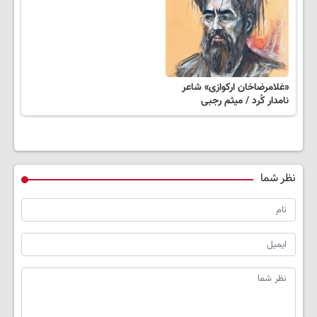
«غلامرضاخان ارکوازی» شاعر
نامدار کُرد / میثم رجبی
نظر شما