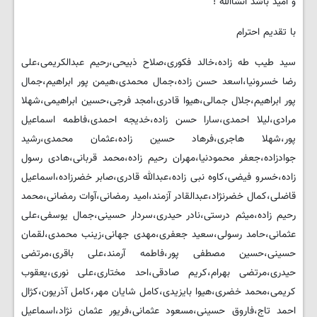
و امید باشد انشاالله !
با تقديم احترام
سید طیب طه زاده،خالد فکوری،صلاح ذبیحی،رحیم عبدالکریمی،علی
رضا خسرونیا،اسعد حسن زاده،جمال محمدی،هيمن پور ابراهيم،جمال
پور ابراهيم،جلال جمالی،هيوا قادری،امجد فرجی،حسين ابراهيمی،شهلا
مرادی،ليلا احمدی،سارا حسن زاده،خديجه احمدی،فاطمه اسماعيل
پور،شهلا هاجری،فرهاد حسين زاده،عثمان محمدی،رشيد
جوادزاده،جعفر محمودنيا،مهران رحيم زاده،محمد قربانی،هادی رسول
زاده،خسرو فيضی،كاوه نبی زاده،عبدالله قادری،صابر خضرزاده،اسماعيل
قاضلی،كمال خضرنژاد،عبدالقادر آزمند،اميد رمضانی،آوات رمضانی،محمد
رحيم زاده،میثم درستی،نادر حیدری،سردار حسینی،جمال یوسفی،علی
عثمانی،حامد رسولی،سعید جعفری،مهدی جهانی،زینب محمدی،لقمان
حسینی،حسین مصطفی پور،فاطمه آرمند،علی باقری،مرتضی
حیدری،مرتضی بهرام،کریم صادقی،احد مختاری،علی نوری،یعقوب
کریمی،محمد خضری،هیوا بایزیدی،کامل شایان مهر،کامل آذریون،کژال
احمد تاج،فاروق حسینی،مسعود عثمانی،فریور عثمان نژاد،اسماعیل