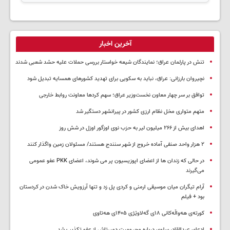
آخرین اخبار
تنش در پارلمان عراق؛ نمایندگان شیعه خواستار بررسی حملات علیه حشد شعبی شدند
نچیروان بارزانی: عراق، نباید به سکویی برای تهدید کشورهای همسایه تبدیل شود
توافق بر سر چهار معاون نخست‌وزیر عراق؛ سهم کردها معاونت روابط خارجی
متهم متواری مخل نظام ارزی کشور در پیرانشهر دستگیر شد
اهدای بیش از ۲۶۶ میلیون لیر به حزب نوی اوزگور اوزل در شش روز
۲ هزار واحد صنفی آماده خروج از شهر سنندج هستند/ مسئولان زمین واگذار کنند
در حالی که زندان ها از اعضای اپوزیسیون پر می شوند، اعضای PKK عفو عمومی
می‌گیرند
آرام تیگران میان موسیقی ارمنی و کردی پل زد و تنها آرزویش خاک شدن در کردستان
بود + فیلم
کورتەی هەواڵەکانی ۱۸ی گەلاوێژی ۱۴۰۵ی هەتاوی
ادعای عبدالقادر سلوی درباره محرومیت دمیرتاش از عفو تکذیب شد