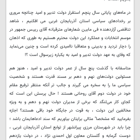
در ماه‌های پایانی سال پنچم استقرار دولت تدبیر و امید چنانچه مروری
بر رخدادهای سیاسی استان آذربایجان غربی می افکنیم ، شاهد
تناقضی آزاردهنده فی مابین شعارهای مترقیانه آقای رییس جمهور در
موسم انتخابات و عملکرد این دولت محترم هستیم به طوری که اذهان
را دچار تردید و بدبینی و متعاقبا ناامیدی کرده است و چنین می‌نماید
که وفای به عهد دولت تدبیر و امید به یکباره زیرسوال است ؟!
متاسفانه با گذشت پنچ سال از عمر دولت تدبیر و امید ، هنوز هم
مسئولین دولت‌های نهم و دهم بر مسند قدرت هستند و شخصیت
سیاسی ما را به سخره می گیرند و جالب تر آنکه منتظر ترفیع مقام
خود در دولت دوم آقای روحانی هستند ! حال پرسش این است که
کجای کار می‌لنگد که برخی از مدیران دولت نهم و دهم و به ویژه
مخالفین این دولت ، به قوت در جایگاه خود باقی هستند؟ اجازه
بفرمایید که مشخصا" مثالی برایتان بیاوریم که سند ادعاهایمان باشد ؛
چرا باید در شهرستان مرزی پیرانشهر از توابع استان آذربایجان غربی ،
دوست گرمابه و گلستان معاون اول احمدی نژاد ، در دولت یازدهم