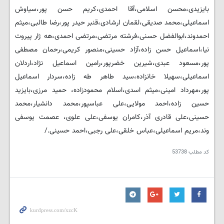
بایزیدی،محسن اسلامی،آقا احمدی،کریم حسن پور،سیاوش
اسماعیلی،محمد صدیقی،لقمان ارشادی،قنبر حیدر پور،رضا طالبی،میثم
احمدوند،ابوالفضل حسنی،فرشته مرتضی،مرتضی احمدی،هه ژار پیروت
نیا،اسماعیل حسن زاده،آزاد حسینی،منصور کریمی،رحمان مصطفی
پور،مسعود عبدی،شیرین خضرپور،رامین اسماعیل نژاد،اردلان
اسماعیلی،سهیلا خانزاده،سید طاهر طه زاده،سردار اسماعیل
پور،مهرداد امینی،میثم اسدی،اسلام محمودزاده، حميد مرزی،بایزید
حسین زاده،احمد مولایی،علی عباسپور،محمد دانشيار،محمد
حسينی،علی قادری آذر،کامران یوسفی،علی علوی، عصمت یوسفی
وند،مریم اسماعیلی،عباس خلقی،علی رجبی،احمد حسینی./
کد مطلب
53738