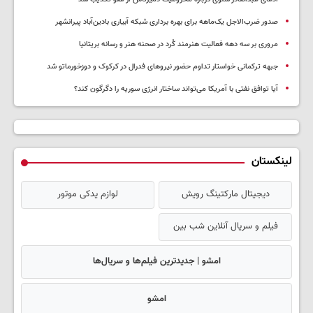
صدور ضرب‌الاجل یک‌ماهه برای بهره برداری شبکه آبیاری بادین‌آباد پیرانشهر
مروری بر سه دهه فعالیت هنرمند کُرد در صحنه هنر و رسانه بریتانیا
جبهه ترکمانی خواستار تداوم حضور نیروهای فدرال در کرکوک و دوزخورماتو شد
آیا توافق نفتی با آمریکا می‌تواند ساختار انرژی سوریه را دگرگون کند؟
لینکستان
دیجیتال مارکتینگ رویش
لوازم یدکی موتور
فیلم و سریال آنلاین شب بین
امشو | جدیدترین فیلم‌ها و سریال‌ها
امشو