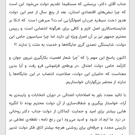
جناب آقای دکتر، پرسشی که مستقیما تقدیم دولت می‌شود این است
که چرا نبض‌های اقتصادی استان، بعد از پنچ سال از عمر این دولت
هنوز تحت سیطره جریان اصولگرایی است؟ مبرهن است که اتکا بر
شایسته‌سالاری اصل لازم و کافی برای هرگونه انتصابی است و رییس
محترم جمهور نیز بر آن اصرار ویژه ای دارند اما چرا سیاسیون حامی این
دولت، شایستگی تصدی گری جایگاه‌ها و خدمت به ملت را ندارند ؟!
اکنون پاسخ این مهم را که "چرا شعار اهمیت بکارگیری نیروی جوان و
کارآمد حامی دولت اعتدال ،در ورطه‌ی فراموشی فرو رفت و آیا بدین
معناست که حامیان این دولت، صلاحیت انتصاب در این جایگاه‌ها را
ندارند از محضر بزرگوارتان خواستاریم.
با تائید مجدد باور به اصلاحاتِ اعتدالی در دوران انتخابات و پایبندی به
آراء، خواستار پیگیری و شفاف‌سازی از آن دولت محترم بوده تا انگیزه
هایی بیشتر برای امید و حمایت کماکان از دولت جناب دکتر روحانی
در نزد ما ایجاد شود و امید می‌رود این رنج نامه،‌ نقطه‌ی عطفی بر
بازبینی مجدد و جرقه‌ا‌ی برای روشنی هرچه بیشتر اتاق فکر دولت تدبیر