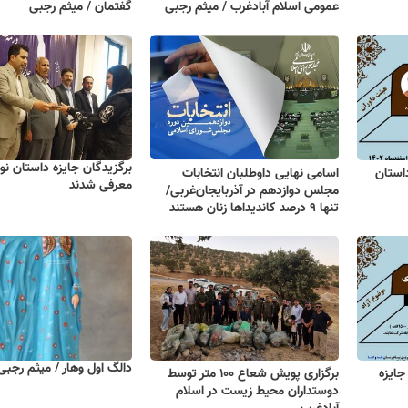
عمومی اسلام آبادغرب / میثم رجبی
گفتمان / میثم رجبی
برگزیدگان جایزه داستان نو
استان
اسامی نهایی داوطلبان انتخابات
معرفی شدند
مجلس دوازدهم در آذربایجان‌غربی/
تنها ٩ درصد کاندیداها زنان هستند
دالگ اول وهار / میثم رجبی
جایزه
برگزاری پویش شعاع ۱۰۰ متر توسط
دوستداران محیط زیست در اسلام