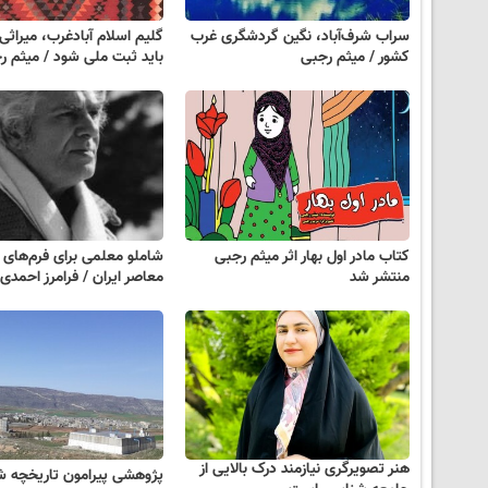
سراب شرف‌آباد، نگین گردشگری غرب
گلیم اسلام آبادغرب، میراثی
کشور / میثم رجبی
باید ثبت ملی شود / میثم ر
کتاب مادر اول بهار اثر میثم رجبی
شاملو معلمی برای فرم‌های
منتشر شد
معاصر ایران / فرامرز احمدی
هنر تصویرگری نیازمند درک بالایی از
پژوهشی پیرامون تاریخچه ش