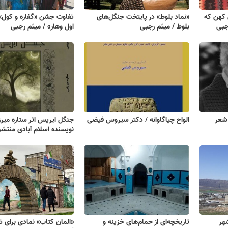
 کهن که
«نماد بلوط» در پایتخت جنگل‌های
تفاوت جشن «گفاره و کول» 
جبی
بلوط / میثم رجبی
اول وهار» / میثم رجبی
 شعر
الواح چیاگاوانه / دکتر سیروس فیضی
جنگل ایریس اثر ستاره میرز
نویسنده اسلام آبادی منتش
هر
تاریخچه‌ای از حمام‌های خزینه و
«المان کتاب» نمادی برای تغ