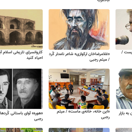
آبادغرب
زیست /
کاروانسرای تاریخی اسلام آب
«غلامرضاخان ارکوازی» شاعر نامدار کُرد
احیاء کنید
/ میثم رجبی
«این خانه، خانه‌ی ماست» / میثم
 به بازار
«هوره» آوای باستانی کُردها 
رجبی
رجبی