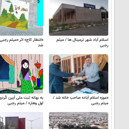
اسلام آباد شهر ترمینال ها / میثم
«انتظار کاج» اثر «میثم رجبی
رجبی
شد
«موزه اسلام آباد» صاحب خانه شد /
به بهانه‌ ثبت ملی آیین کُرد
میثم رجبی
اول وهار» / میثم رجبی