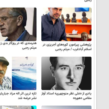
رجبی
هنرمندی که در روزگار بدی 
پژوهشی پیرامون کوره‌های آجرپزی در
میثم رجبی
اسلام آبادغرب / میثم رجبی
یادی از «علی نظر منوچهری» استاد آواز
تازه ترین اثر اله مراد جباریان
مقامی «هوره»
نشر عرضه شد