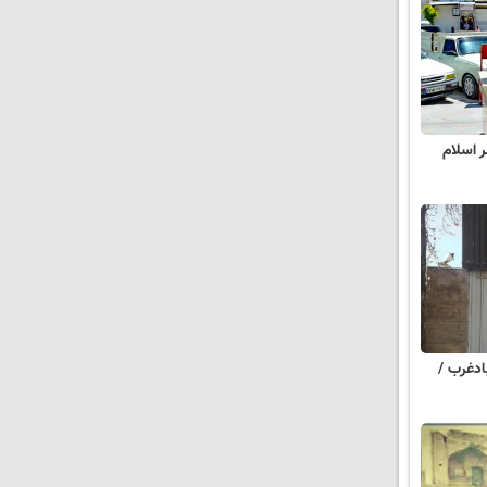
ر اسلام
ادغرب /