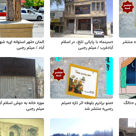
» منتشر
«سینما» با پایانی تلخ، در اسلام
اِلمان «مُهر استوانه ای» شه
آبادغرب / میثم رجبی
آباد / میثم رجبی
ی «دالگ
«منو برادرم بلوط» اثر تازه «میثم
موزه خانه به دوش اسلام آب
رجبی» منتشر شد
میثم رجبی