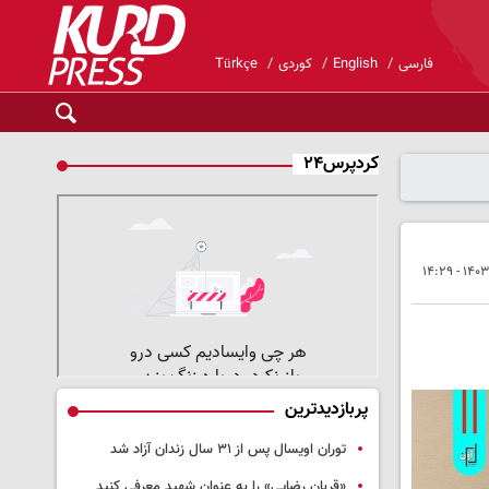
فارسی
English
کوردی
Türkçe
کردپرس۲۴
پربازدیدترین
توران اویسال پس از ۳۱ سال زندان آزاد شد
«قربان رضایی» را به عنوان شهید معرفی کنید