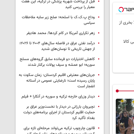
قبل از پرداخت شهریه پزشکی در ترکیه، این هفت
معیار را بررسی کنید
وداع پ.ک.ک با اسلحه؛ صلح زیر سایه ملاحظات
 بخری از
سیاسی
زهر تکراری آمریکا در کام کردها/ محمد هادیفر
ی کالا
درآمد نفتی عراق در فاصله سال‌های ۲۰۰۴ تا ۲۰۲۶؛
از جهش تاریخی تا نوسان‌های شدید
کاهش اختیارات دو فرمانده سابق گروه‌های مسلح
سوریه؛ ابو عمشه و سیف پولات برکنار شدند
جریان‌های معترض اقلیم کردستان: زمان سکوت به
پایان رسیده است؛ نارضایتی عمومی در آستانه
انفجار است
دیدار وزرای خارجه ترکیه و سوریه در آنکارا + فیلم
نچیروان بارزانی در دیدار با نخست‌وزیر عراق بر
حمایت اقلیم کردستان از اجرای برنامه‌های دولت
بغداد تأکید کرد
قانون چارچوب ترکیه می‌تواند مرحله‌ای تازه برای