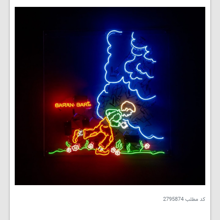
کد مطلب
2795874