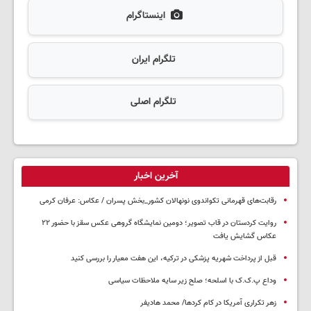
اینستاگرام
تلگرام ایران
تلگرام اصلی
آخرین اخبار
رقابت‌های قهرمانی تکواندوی نونهالان کشور_بخش پسران / عکاس: عرفان کرمی
روایت کردستان در قاب تصویر؛ دومین نمایشگاه گروهی عکس سقز با حضور ۲۲
عکاس گشایش یافت
قبل از پرداخت شهریه پزشکی در ترکیه، این هفت معیار را بررسی کنید
وداع پ.ک.ک با اسلحه؛ صلح زیر سایه ملاحظات سیاسی
زهر تکراری آمریکا در کام کردها/ محمد هادیفر