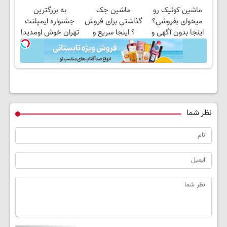
فروشگاهت رو ثبت
بفروش ✅
بفروش
ماشین کوئیک رو
ماشین جک
به بزرگترین
کن
میخوای بفروشی؟
گذاشتی برای فروش
جشنواره ایمپلنت
اینجا بدون آگهی و
؟ اینجا سریع و
تهران خوش اومدید!
در چند ساعت
راحت بفروش
| فقط ۲۵ میلیون !
بفروشش
نظر شما