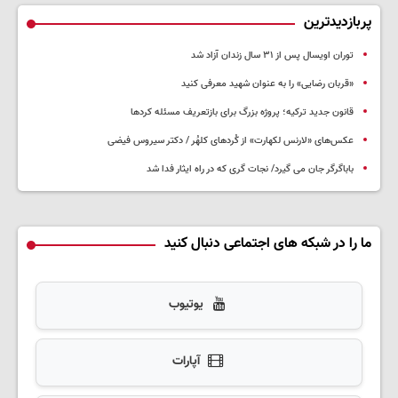
پربازدیدترین
توران اویسال پس از ۳۱ سال زندان آزاد شد
«قربان رضایی» را به عنوان شهید معرفی کنید
قانون جدید ترکیه؛ پروژه بزرگ‌ برای بازتعریف مسئله کردها
عکس‌های «لارنس لکهارت» از کُردهای کلهُر / دکتر سیروس فیضی
باباگرگر جان می گیرد/ نجات گری که در راه ایثار فدا شد
ما را در شبکه های اجتماعی دنبال کنید
یوتیوب
آپارات