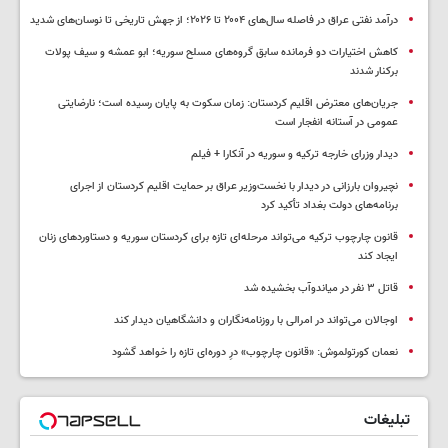
درآمد نفتی عراق در فاصله سال‌های ۲۰۰۴ تا ۲۰۲۶؛ از جهش تاریخی تا نوسان‌های شدید
کاهش اختیارات دو فرمانده سابق گروه‌های مسلح سوریه؛ ابو عمشه و سیف پولات
برکنار شدند
جریان‌های معترض اقلیم کردستان: زمان سکوت به پایان رسیده است؛ نارضایتی
عمومی در آستانه انفجار است
دیدار وزرای خارجه ترکیه و سوریه در آنکارا + فیلم
نچیروان بارزانی در دیدار با نخست‌وزیر عراق بر حمایت اقلیم کردستان از اجرای
برنامه‌های دولت بغداد تأکید کرد
قانون چارچوب ترکیه می‌تواند مرحله‌ای تازه برای کردستان سوریه و دستاوردهای زنان
ایجاد کند
قاتل ٣ نفر در میاندوآب بخشیده شد
اوجالان می‌تواند در امرالی با روزنامه‌نگاران و دانشگاهیان دیدار کند
نعمان کورتولموش: «قانون چارچوب» درِ دوره‌ای تازه را خواهد گشود
تبلیغات