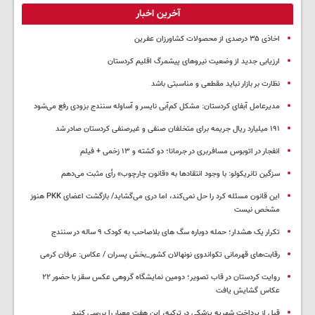
آخرین اخبار
اخاذی ۳۵ درصدی از محصولات کشاورزان عفرین
ارزیابی جدید از وضعیت نیروهای پیشمرگ اقلیم کردستان
نظارت بر بازار نباید مقطعی و مناسبتی باشد
مدیرعامل آبفای کردستان: مشکل کم‌آبی نایسر و آساوله سنندج بزودی رفع می‌شود
۱۹۱ میلیارد ریال جریمه برای متخلفان صنفی و غیرصنفی کردستان صادر شد
انفجار در اتوبوس مسافربری در جرمانا؛ دو کشته و ۱۳ زخمی + فیلم
سزگین تانریکولو: با وجود انتقادها به «قانون چارچوب» رأی مثبت می‌دهم
این قانون مسئله کرد را حل نمی‌کند، اما دری می‌گشاید/ بازگشت اعضای PKK هنوز
مشخص نیست
تکرار یک هشدار؛ حمله دوباره سگ های بلاصاحب به کودک ۹ ساله در سنندج
رقابت‌های قهرمانی تکواندوی نونهالان کشور_بخش پسران / عکاس: عرفان کرمی
روایت کردستان در قاب تصویر؛ دومین نمایشگاه گروهی عکس سقز با حضور ۲۲
عکاس گشایش یافت
قبل از پرداخت شهریه پزشکی در ترکیه، این هفت معیار را بررسی کنید