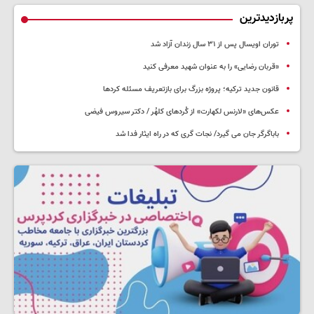
پربازدیدترین
توران اویسال پس از ۳۱ سال زندان آزاد شد
«قربان رضایی» را به عنوان شهید معرفی کنید
قانون جدید ترکیه؛ پروژه بزرگ‌ برای بازتعریف مسئله کردها
عکس‌های «لارنس لکهارت» از کُردهای کلهُر / دکتر سیروس فیضی
باباگرگر جان می گیرد/ نجات گری که در راه ایثار فدا شد