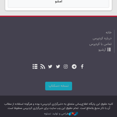
امشو
خانه
درباره کردپرس
تماس با کردپرس
آرشیو
نسخه دسکتاپ
کليه حقوق اين پایگاه اطلاع‌رسانی متعلق به «خبرگزاری کردپرس» بوده و هرگونه استفاده از مطالب
آن با ذکر منبع بلامانع است. تمام حقوق این وب سایت برای خبرگزاری کردپرس محفوظ است.
طراحی و تولید: نستوه