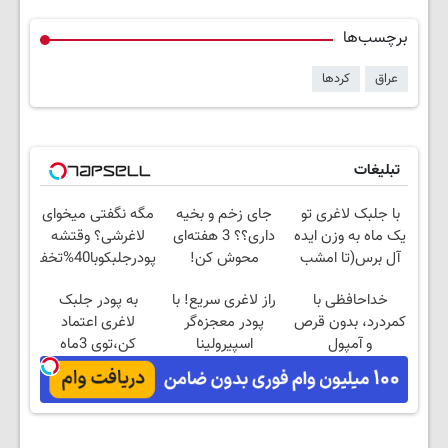
برچسب‌ها
عراق
کردها
تبلیغات
با جلبک لاغری تو
جای زخم و بخیه
مگه نگفتی میخوای
یک ماه به وزن ایده
داری؟؟ 3 هفته‌ای
لاغرشی؟ وقتشه
آل برس(تا امشب
محوش کن!
پودرجلبکوبا40%تخفیف
تخفیف ویژه)
بگیری
خداحافظی با
راز لاغری سریع! با
به پودر جلبک
کمردرد، بدون قرص
پودر معجزه‌گر
لاغری اعتماد
و آمپول
اسپیرولینا
کن،توی 3ماه
(درتخفیف ویژه)
هیکلت رو بساز!
45%تخفیف
تابستانی