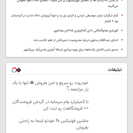
در حالی که زندان ها از اعضای اپوزیسیون پر می شوند، اعضای PKK عفو عمومی
می‌گیرند
آرام تیگران میان موسیقی ارمنی و کردی پل زد و تنها آرزویش خاک شدن در کردستان
بود + فیلم
کورتەی هەواڵەکانی ۱۸ی گەلاوێژی ۱۴۰۵ی هەتاوی
ادعای عبدالقادر سلوی درباره محرومیت دمیرتاش از عفو تکذیب شد
صدور ضرب‌الاجل یک‌ماهه برای بهره برداری شبکه آبیاری بادین‌آباد پیرانشهر
تبلیغات
خودروت رو سریع و امن بفروش 🚘 تنها با یک
بار مراجعه 👇
تا 3میلیارد وام سرمایه در گردش فروشندگان
=> فروشگاهت رو ثبت کن
ماشین فونیکس fx خودتو اینجا به راحتی
بفروش