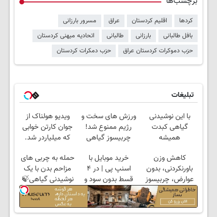
برچسب‌ها
کردها
اقلیم کردستان
عراق
مسرور بارزانی
بافل طالبانی
بارزانی
طالبانی
اتحادیه میهنی کردستان
حزب دموکرات کردستان عراق
حزب دمکرات کردستان
تبلیغات
با این نوشیدنی
ورزش های سخت و
ویدیو هولناک از
گیاهی کبدت
رژیم ممنوع شد!
جوان کارتن خوابی
همیشه
چربیسوز گیاهی
که میلیاردر شد.
پرقدرته55%تخفیف
جایگزین
آموزش رایگان
کاهش وزن
خرید موبایل با
حمله به چربی های
شد(موجودی
باورنکردنی، بدون
اسنپ پی | در ۴
مزاحم بدن با یک
محدود)
عوارض، چربیسوز
قسط بدون سود و
نوشیدنی گیاهی🍃
گیاهی(۶۰%
کارمزد!
خرید با تخفیف60%
تخفیف)