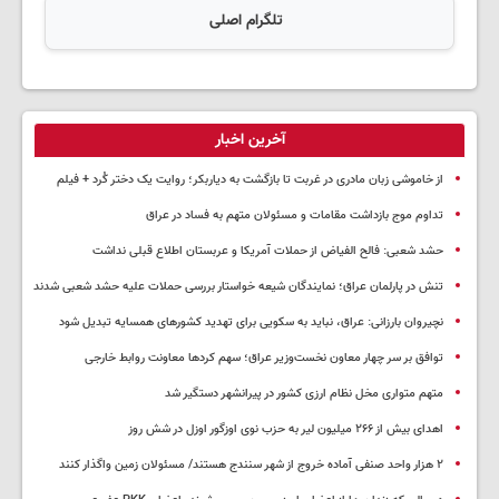
تلگرام اصلی
آخرین اخبار
از خاموشی زبان مادری در غربت تا بازگشت به دیاربکر؛ روایت یک دختر کُرد + فیلم
تداوم موج بازداشت مقامات و مسئولان متهم به فساد در عراق
حشد شعبی: فالح الفیاض از حملات آمریکا و عربستان اطلاع قبلی نداشت
تنش در پارلمان عراق؛ نمایندگان شیعه خواستار بررسی حملات علیه حشد شعبی شدند
نچیروان بارزانی: عراق، نباید به سکویی برای تهدید کشورهای همسایه تبدیل شود
توافق بر سر چهار معاون نخست‌وزیر عراق؛ سهم کردها معاونت روابط خارجی
متهم متواری مخل نظام ارزی کشور در پیرانشهر دستگیر شد
اهدای بیش از ۲۶۶ میلیون لیر به حزب نوی اوزگور اوزل در شش روز
۲ هزار واحد صنفی آماده خروج از شهر سنندج هستند/ مسئولان زمین واگذار کنند