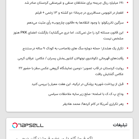
۱۹۱ میلیارد ریال جریمه برای متخلفان صنفی و غیرصنفی کردستان صادر شد
انفجار در اتوبوس مسافربری در جرمانا؛ دو کشته و ۱۳ زخمی + فیلم
سزگین تانریکولو: با وجود انتقادها به «قانون چارچوب» رأی مثبت می‌دهم
این قانون مسئله کرد را حل نمی‌کند، اما دری می‌گشاید/ بازگشت اعضای PKK هنوز
مشخص نیست
تکرار یک هشدار؛ حمله دوباره سگ های بلاصاحب به کودک ۹ ساله در سنندج
رقابت‌های قهرمانی تکواندوی نونهالان کشور_بخش پسران / عکاس: عرفان کرمی
روایت کردستان در قاب تصویر؛ دومین نمایشگاه گروهی عکس سقز با حضور ۲۲
عکاس گشایش یافت
قبل از پرداخت شهریه پزشکی در ترکیه، این هفت معیار را بررسی کنید
وداع پ.ک.ک با اسلحه؛ صلح زیر سایه ملاحظات سیاسی
زهر تکراری آمریکا در کام کردها/ محمد هادیفر
تبلیغات
اگه فروشگاه داری عضو فروشندگان دیجی پی