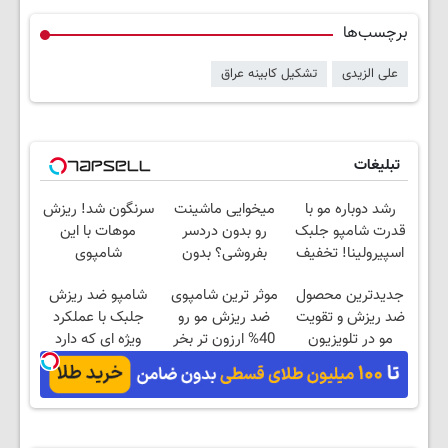
برچسب‌ها
علی الزیدی
تشکیل کابینه عراق
تبلیغات
رشد دوباره مو با
میخوایی ماشینت
سرنگون شد! ریزش
قدرت شامپو جلبک
رو بدون دردسر
موهات با این
اسپیرولینا! تخفیف
بفروشی؟ بدون
شامپوی
تا امشب
کمیسیون
آلمانی(خرید40%تخفیف)
جدیدترین محصول
موثر ترین شامپوی
شامپو ضد ریزش
ضد ریزش و تقویت
ضد ریزش مو رو
جلبک با عملکرد
مو در تلویزیون
40% ارزون تر بخر
ویژه ای که دارد
معرفی شد! خرید با
سوژه رسانه ها شد
تخفیف