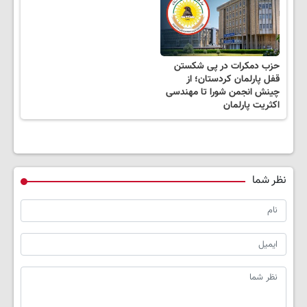
حزب دمکرات در پی شکستن
قفل پارلمان کردستان؛ از
چینش انجمن شورا تا مهندسی
اکثریت پارلمان
نظر شما