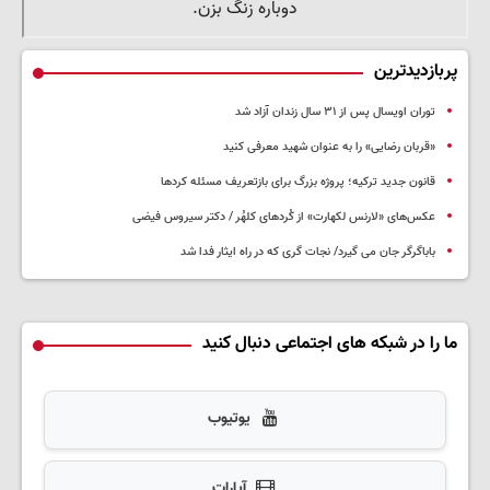
پربازدیدترین
توران اویسال پس از ۳۱ سال زندان آزاد شد
«قربان رضایی» را به عنوان شهید معرفی کنید
قانون جدید ترکیه؛ پروژه بزرگ‌ برای بازتعریف مسئله کردها
عکس‌های «لارنس لکهارت» از کُردهای کلهُر / دکتر سیروس فیضی
باباگرگر جان می گیرد/ نجات گری که در راه ایثار فدا شد
ما را در شبکه های اجتماعی دنبال کنید
یوتیوب
آپارات