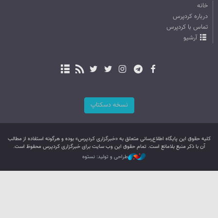
خانه
درباره کردپرس
تماس با کردپرس
آرشیو
نسخه دسکتاپ
کليه حقوق اين پایگاه اطلاع‌رسانی متعلق به «خبرگزاری کردپرس» بوده و هرگونه استفاده از مطالب
آن با ذکر منبع بلامانع است. تمام حقوق این وب سایت برای خبرگزاری کردپرس محفوظ است.
طراحی و تولید: نستوه