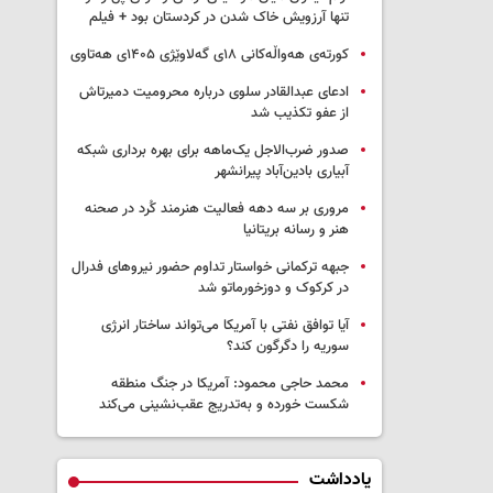
تنها آرزویش خاک شدن در کردستان بود + فیلم
کورتەی هەواڵەکانی ۱۸ی گەلاوێژی ۱۴۰۵ی هەتاوی
ادعای عبدالقادر سلوی درباره محرومیت دمیرتاش
از عفو تکذیب شد
صدور ضرب‌الاجل یک‌ماهه برای بهره برداری شبکه
آبیاری بادین‌آباد پیرانشهر
مروری بر سه دهه فعالیت هنرمند کُرد در صحنه
هنر و رسانه بریتانیا
جبهه ترکمانی خواستار تداوم حضور نیروهای فدرال
در کرکوک و دوزخورماتو شد
آیا توافق نفتی با آمریکا می‌تواند ساختار انرژی
سوریه را دگرگون کند؟
محمد حاجی محمود: آمریکا در جنگ منطقه
شکست خورده و به‌تدریج عقب‌نشینی می‌کند
یادداشت