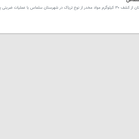
سرویس آذربایجان غربی- فرمانده انتظامی استان از کشف ۳۰ کیلوگرم مواد مخدر از نوع تریاک در شهرستان سلماس با عملیات 