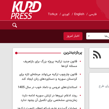
فارسی
English
کوردی
Türkçe
اخبار امروز
ها
پربازدیدترین
قانون جدید ترکیه؛ پروژه بزرگ‌ برای بازتعریف
مسئله کردها
قانون چارچوب ترکیه می‌تواند مرحله‌ای تازه برای
کردستان سوریه و دستاوردهای زنان ایجاد کند
 کشف ۲ کیلو و ۲۹۵ گرم تریاک در اجرای طرح
استانداردهای عروس و داماد خوب در سال 1405
روند ادغام نیروها در ارتش سوریه ادامه دارد؛
زمان‌بندی مشخصی برای تکمیل آن وجود ندارد
عملیات گسترده علیه شبکه اعطای تابعیت ترکیه؛