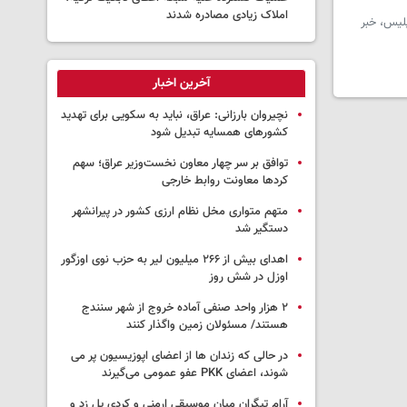
املاک زیادی مصادره شدند
ضربتی پلیس، خبر
آخرین اخبار
نچیروان بارزانی: عراق، نباید به سکویی برای تهدید
کشورهای همسایه تبدیل شود
توافق بر سر چهار معاون نخست‌وزیر عراق؛ سهم
کردها معاونت روابط خارجی
متهم متواری مخل نظام ارزی کشور در پیرانشهر
دستگیر شد
اهدای بیش از ۲۶۶ میلیون لیر به حزب نوی اوزگور
اوزل در شش روز
۲ هزار واحد صنفی آماده خروج از شهر سنندج
هستند/ مسئولان زمین واگذار کنند
در حالی که زندان ها از اعضای اپوزیسیون پر می
شوند، اعضای PKK عفو عمومی می‌گیرند
آرام تیگران میان موسیقی ارمنی و کردی پل زد و