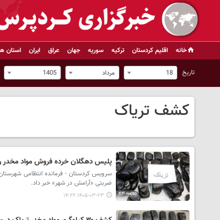
خانه
اقلیم کردستان
ترکیه
سوریه
جهان
عراق
ایران
استان ها
تاریخ
18
مرداد
1405
کشف تریاک
پلیس دهگلان خرده فروش مواد مخدر را با بیش از ۲ کیلو تری
ضربتی «آرامش در شهر» خبر داد.
۱۴۰۵-۰۳-۲۳ ۱۴:۲۲