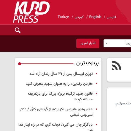
فارسی
English
کوردی
Türkçe
اخبار امروز
ها
پربازدیدترین
توران اویسال پس از ۳۱ سال زندان آزاد شد
«قربان رضایی» را به عنوان شهید معرفی کنید
قانون جدید ترکیه؛ پروژه بزرگ‌ برای بازتعریف
مسئله کردها
 کشته شدن 6 نیروی نظامی اط جمله یک سرتیپ
عکس‌های «لارنس لکهارت» از کُردهای کلهُر / دکتر
سیروس فیضی
باباگرگر جان می گیرد/ نجات گری که در راه ایثار فدا
شد