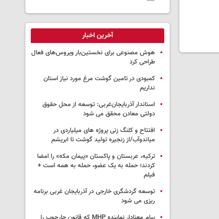
آخرین اخبار
هوش مصنوعی برای نخستین‌بار ویروس‌های فعال
طراحی کرد
کمبودی در تامین گوشت مرغ مورد نیاز استان
نداریم
استاندار آذربایجان‌غربی: توسعه از محل حقوق
دولتی معادن محقق می شود
افتتاح و کلنگ زنی پروژه های میلیاردی در
میاندوآب/از زنجیره تولید گوشت تا ابریشم
ترکیه، عربستان و پاکستان «پیمان مکه» را امضا
کردند؛ حمله به یک عضو، حمله به همه است +
فیلم
توسعه گردشگری خارجی در آذربایجان غربی برنامه
ریزی می شود
پیام معنادار نماینده MHP که قانون چارچوب را