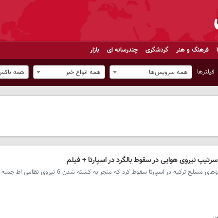
فرهنگ و هنر
گردشگری
چندرسانه ای
بازار
فیلترها
همه سرویس‌ها
همه انواع خبر
همه باکس‌
سرویس ترکیه - یک بالگردUH-1 متعلق به نیروهای مسلح ترکیه در اسپارتا سقوط کرد که منجر به