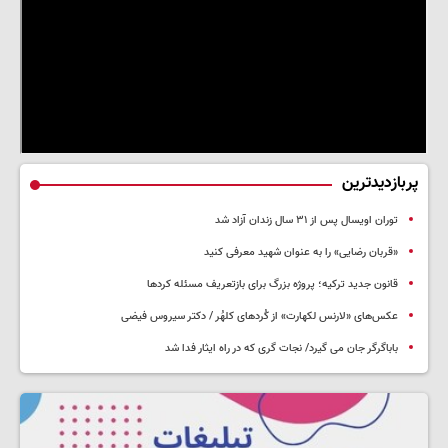
پربازدیدترین
توران اویسال پس از ۳۱ سال زندان آزاد شد
«قربان رضایی» را به عنوان شهید معرفی کنید
قانون جدید ترکیه؛ پروژه بزرگ‌ برای بازتعریف مسئله کردها
عکس‌های «لارنس لکهارت» از کُردهای کلهُر / دکتر سیروس فیضی
باباگرگر جان می گیرد/ نجات گری که در راه ایثار فدا شد