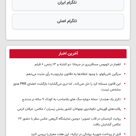
تلگرام ایران
تلگرام اصلی
آخرین اخبار
انفجار در اتوبوس مسافربری در جرمانا؛ دو کشته و ۱۳ زخمی + فیلم
سزگین تانریکولو: با وجود انتقادها به «قانون چارچوب» رأی مثبت می‌دهم
این قانون مسئله کرد را حل نمی‌کند، اما دری می‌گشاید/ بازگشت اعضای PKK هنوز
مشخص نیست
تکرار یک هشدار؛ حمله دوباره سگ های بلاصاحب به کودک ۹ ساله در سنندج
رقابت‌های قهرمانی تکواندوی نونهالان کشور_بخش پسران / عکاس: عرفان کرمی
روایت کردستان در قاب تصویر؛ دومین نمایشگاه گروهی عکس سقز با حضور ۲۲
عکاس گشایش یافت
قبل از پرداخت شهریه پزشکی در ترکیه، این هفت معیار را بررسی کنید