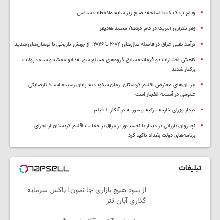
وداع پ.ک.ک با اسلحه؛ صلح زیر سایه ملاحظات سیاسی
زهر تکراری آمریکا در کام کردها/ محمد هادیفر
درآمد نفتی عراق در فاصله سال‌های ۲۰۰۴ تا ۲۰۲۶؛ از جهش تاریخی تا نوسان‌های شدید
کاهش اختیارات دو فرمانده سابق گروه‌های مسلح سوریه؛ ابو عمشه و سیف پولات
برکنار شدند
جریان‌های معترض اقلیم کردستان: زمان سکوت به پایان رسیده است؛ نارضایتی
عمومی در آستانه انفجار است
دیدار وزرای خارجه ترکیه و سوریه در آنکارا + فیلم
نچیروان بارزانی در دیدار با نخست‌وزیر عراق بر حمایت اقلیم کردستان از اجرای
برنامه‌های دولت بغداد تأکید کرد
تبلیغات
از سود هیچ بازاری جا نمون! باکس سرمایه
گذاری آبان تتر