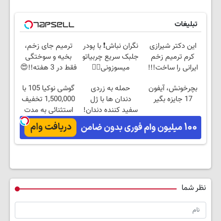
تبلیغات
این دکتر شیرازی
نگران نباش❗ با پودر
ترمیم جای زخم،
کرم ترمیم زخم
جلبک سریع چربیاتو
بخیه و سوختگی
ایرانی را ساخت!!!
میسوزونی👌🏻
فقط در 3 هفته!!😍
بچرخونش، آیفون
حمله به زردی
گوشی نوکیا 105 با
17 جایزه بگیر
دندان ها با ژل
1,500,000 تخفیف
سفید کننده دندان!
استثنائی به مدت
خرید40%تخفیف
محدود🔥
نظر شما