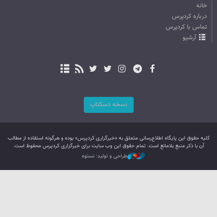
خانه
درباره کردپرس
تماس با کردپرس
آرشیو
نسخه دسکتاپ
کليه حقوق اين پایگاه اطلاع‌رسانی متعلق به «خبرگزاری کردپرس» بوده و هرگونه استفاده از مطالب
آن با ذکر منبع بلامانع است. تمام حقوق این وب سایت برای خبرگزاری کردپرس محفوظ است.
طراحی و تولید: نستوه