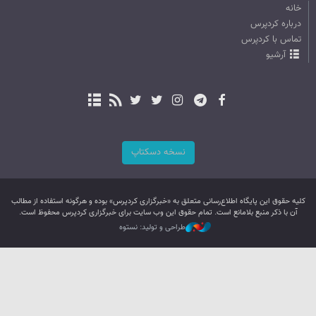
خانه
درباره کردپرس
تماس با کردپرس
آرشیو
نسخه دسکتاپ
کليه حقوق اين پایگاه اطلاع‌رسانی متعلق به «خبرگزاری کردپرس» بوده و هرگونه استفاده از مطالب
آن با ذکر منبع بلامانع است. تمام حقوق این وب سایت برای خبرگزاری کردپرس محفوظ است.
طراحی و تولید: نستوه