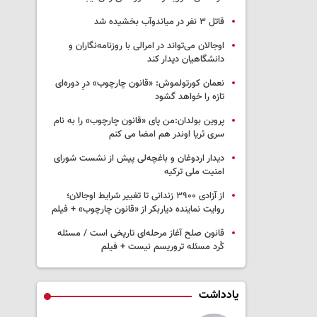
قاتل ٣ نفر در میاندوآب بخشیده شد
اوجالان می‌تواند در امرالی با روزنامه‌نگاران و
دانشگاهیان دیدار کند
نعمان کورتولموش: «قانون چارچوب» درِ دوره‌ای
تازه را خواهد گشود
پروین بولدان:من پای «قانون چارچوب» را به نام
سری ثریا اوندر هم امضا می کنم
دیدار اردوغان و باغچه‌لی پیش از نشست شورای
امنیت ملی ترکیه
از آزادی ۳۹۰۰ زندانی تا تغییر شرایط اوجالان؛
روایت نماینده دیاربکر از «قانون چارچوب» + فیلم
قانون صلح آغاز مرحله‌ای تاریخی است / مسئله
کُرد مسئله تروریسم نیست + فیلم
یادداشت