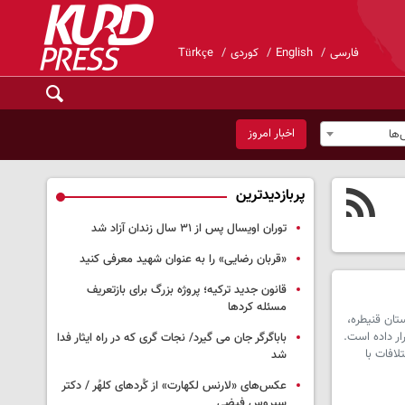
فارسی
English
کوردی
Türkçe
اخبار امروز
ها
پربازدیدترین
توران اویسال پس از ۳۱ سال زندان آزاد شد
«قربان رضایی» را به عنوان شهید معرفی کنید
قانون جدید ترکیه؛ پروژه بزرگ‌ برای بازتعریف
مسئله کردها
تان قنیطره،
ار داده است.
باباگرگر جان می گیرد/ نجات گری که در راه ایثار فدا
لافات با
شد
عکس‌های «لارنس لکهارت» از کُردهای کلهُر / دکتر
سیروس فیضی