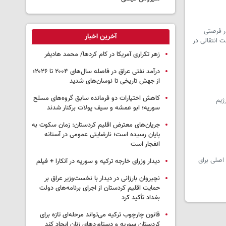
ر فرصتی
آخرین اخبار
ت انتقالی در
زهر تکراری آمریکا در کام کردها/ محمد هادیفر
درآمد نفتی عراق در فاصله سال‌های ۲۰۰۴ تا ۲۰۲۶؛
از جهش تاریخی تا نوسان‌های شدید
کاهش اختیارات دو فرمانده سابق گروه‌های مسلح
ژیم
سوریه؛ ابو عمشه و سیف پولات برکنار شدند
جریان‌های معترض اقلیم کردستان: زمان سکوت به
پایان رسیده است؛ نارضایتی عمومی در آستانه
انفجار است
اصلی برای
دیدار وزرای خارجه ترکیه و سوریه در آنکارا + فیلم
نچیروان بارزانی در دیدار با نخست‌وزیر عراق بر
حمایت اقلیم کردستان از اجرای برنامه‌های دولت
بغداد تأکید کرد
قانون چارچوب ترکیه می‌تواند مرحله‌ای تازه برای
کردستان سوریه و دستاوردهای زنان ایجاد کند