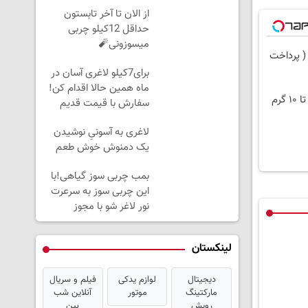
از الان تا آخر تابستون
حداقل 12کیلو چربی
میسوزونی🧨
( پرداخت
برای7کیلو لاغری آسان در
ماه همین حالا اقدام کن!
سفارش با قیمت قدیم
لاغری به آسونیِ نوشیدن
یک دمنوش خوش طعم
بمب چربی سوز گیاهی!با
این چربی سوز به سرعرت
نور لاغر شو با مجوز
بهداشت
لینکستان
دیجیتال
لوازم یدکی
فیلم و سریال
مارکتینگ
موتور
آنلاین شب
رویش
بین