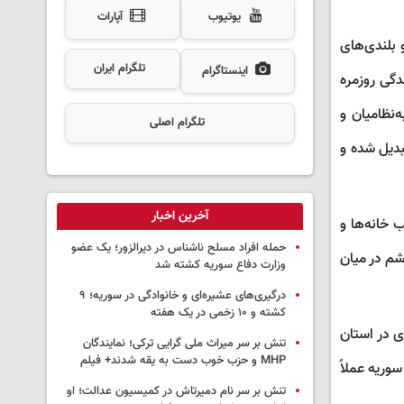
یوتیوب
آپارات
 بلندی‌های
تلگرام ایران
اینستاگرام
دگی روزمره
‌نظامیان و
تلگرام اصلی
بدیل شده و
آخرین اخبار
 تخریب خانه‌ها و
حمله افراد مسلح ناشناس در دیرالزور؛ یک عضو
شم در میان
وزارت دفاع سوریه کشته شد
درگیری‌های عشیره‌ای و خانوادگی در سوریه؛ ۹
کشته و ۱۰ زخمی در یک هفته
ی در استان
تنش بر سر میراث ملی گرایی ترکی؛ نمایندگان
MHP و حزب خوب دست به یقه شدند+ فیلم
ریه عملاً
تنش بر سر نام دمیرتاش در کمیسیون عدالت؛ او