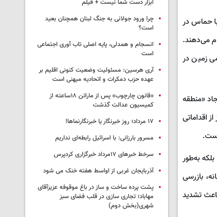
ابزار دست شما نیست + فیلم
چرا ورود جولانی به جنگ لبنان همچنان بعید
با حماس در
است؟
ام می‌دهند.
انسجام و همدلی، پایه اصلی تاب آوری اجتماعی
است
می زمین در
آری هرسین: مسئولیت وضعیت کنونی اقلیم بر
عهده حزب دمکرات و اتحادیه میهنی است
«قانون چارچوب» پس از ماراتن ۱۸ساعته از
جاد «منطقه
کمیسیون عدالت گذشت
ز اقداماتی
١٧ مرداد؛ روز خبرنگار یا خبرنگارنماها!
است.
مسرور بارزانی: با اسرائیل رابطه‌ای نداریم
سرخط خبرهای ۱۷مرداد خبرگزاری کردپرس
بلکه به‌طور
آذربایجان غربی از اواسط هفته خنک می شود
نه، بازرسی
پشت پرده ساخت و ساز در باغ موقوفه عزیزآقای
باعث تشدید
مهاباد؛ تجاری سازی در قلب فضای سبز
شهری(بخش دوم)