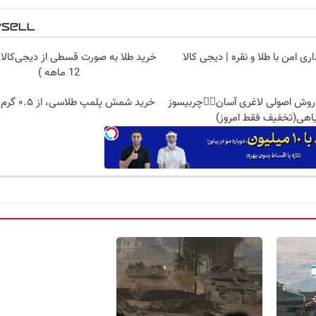
ری امن با طلا و نقره | دیجی کالا
خرید طلا به صورت قسطی از دیجی‌کالا 
12 ماهه )
 روش اصولی لاغری آسان👈🏻چربیسوز
خرید شمش پلمپ طلاسی، از ۰.۵ گرم تا ۱۰ گرم
اهی(تخفیف فقط امروز)