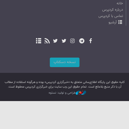
خانه
درباره کردپرس
تماس با کردپرس
آرشیو
نسخه دسکتاپ
کليه حقوق اين پایگاه اطلاع‌رسانی متعلق به «خبرگزاری کردپرس» بوده و هرگونه استفاده از مطالب
آن با ذکر منبع بلامانع است. تمام حقوق این وب سایت برای خبرگزاری کردپرس محفوظ است.
طراحی و تولید: نستوه