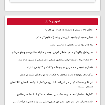
آخرین اخبار
اخاذی ۳۵ درصدی از محصولات کشاورزان عفرین
ارزیابی جدید از وضعیت نیروهای پیشمرگ اقلیم کردستان
نظارت بر بازار نباید مقطعی و مناسبتی باشد
مدیرعامل آبفای کردستان: مشکل کم‌آبی نایسر و آساوله سنندج بزودی رفع می‌شود
۱۹۱ میلیارد ریال جریمه برای متخلفان صنفی و غیرصنفی کردستان صادر شد
انفجار در اتوبوس مسافربری در جرمانا؛ دو کشته و ۱۳ زخمی + فیلم
سزگین تانریکولو: با وجود انتقادها به «قانون چارچوب» رأی مثبت می‌دهم
این قانون مسئله کرد را حل نمی‌کند، اما دری می‌گشاید/ بازگشت اعضای PKK هنوز
مشخص نیست
تکرار یک هشدار؛ حمله دوباره سگ های بلاصاحب به کودک ۹ ساله در سنندج
رقابت‌های قهرمانی تکواندوی نونهالان کشور_بخش پسران / عکاس: عرفان کرمی