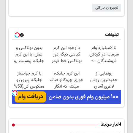
نچیروان بارزانی
تبلیغات
تا 3میلیارد وام
با وجود این کرم
بدون بوتاکس و
سرمایه در گردش
گیاهی دیگه دور
عمل، با این کرم
فروشندگان =>
بوتاکس خط قرمز
جلبک، پوستت رو
فروشگاهت رو ثبت
بکش!
جوان کن
رونمایی از
این کرم جلبک،
با کرم جوانساز
کن
جدیدترین روش
جوری چروکاتو صاف
جلبک، پیری رو
لاغری آسان
میکنه که انگار
معکوس کن(50%
(تخفیف تا امشب)
بوتاکس کردی!
تخفیف)
(تخفیف ویژه)
اخبار مرتبط