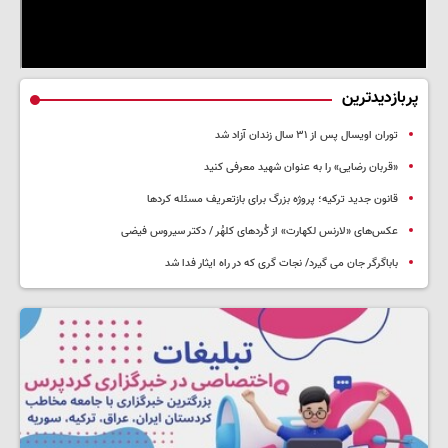
پربازدیدترین
توران اویسال پس از ۳۱ سال زندان آزاد شد
«قربان رضایی» را به عنوان شهید معرفی کنید
قانون جدید ترکیه؛ پروژه بزرگ‌ برای بازتعریف مسئله کردها
عکس‌های «لارنس لکهارت» از کُردهای کلهُر / دکتر سیروس فیضی
باباگرگر جان می گیرد/ نجات گری که در راه ایثار فدا شد