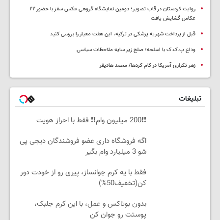
روایت کردستان در قاب تصویر؛ دومین نمایشگاه گروهی عکس سقز با حضور ۲۲
عکاس گشایش یافت
قبل از پرداخت شهریه پزشکی در ترکیه، این هفت معیار را بررسی کنید
وداع پ.ک.ک با اسلحه؛ صلح زیر سایه ملاحظات سیاسی
زهر تکراری آمریکا در کام کردها/ محمد هادیفر
تبلیغات
❗❗200 میلیون وام❗❗ فقط با احراز هویت
اگه فروشگاه داری عضو فروشندگان دیجی پی
شو 3 میلیارد وام بگیر
فقط با یه کرم جوانساز، پیری رو از خودت دور
کن(تخفیف50%)
بدون بوتاکس و عمل، با این کرم جلبک،
پوستت رو جوان کن