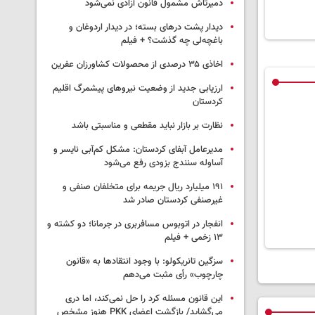
دمیرتاش مشمول قانون آزادی نمی‌شود
دیدار پشت درهای بسته؛ در دیدار اردوغان و
باغچه‌لی چه گذشت؟ + فیلم
اخاذی ۳۵ درصدی از محصولات کشاورزان عفرین
ارزیابی جدید از وضعیت نیروهای پیشمرگ اقلیم
کردستان
نظارت بر بازار نباید مقطعی و مناسبتی باشد
مدیرعامل آبفای کردستان: مشکل کم‌آبی نایسر و
آساوله سنندج بزودی رفع می‌شود
۱۹۱ میلیارد ریال جریمه برای متخلفان صنفی و
غیرصنفی کردستان صادر شد
انفجار در اتوبوس مسافربری در جرمانا؛ دو کشته و
۱۳ زخمی + فیلم
سزگین تانریکولو: با وجود انتقادها به «قانون
چارچوب» رأی مثبت می‌دهم
این قانون مسئله کرد را حل نمی‌کند، اما دری
می‌گشاید/ بازگشت اعضای PKK هنوز مشخص