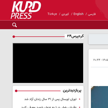
فارسی
English
کوردی
Türkçe
کردپرس۲۴
پربازدیدترین
توران اویسال پس از ۳۱ سال زندان آزاد شد
«قربان رضایی» را به عنوان شهید معرفی کنید