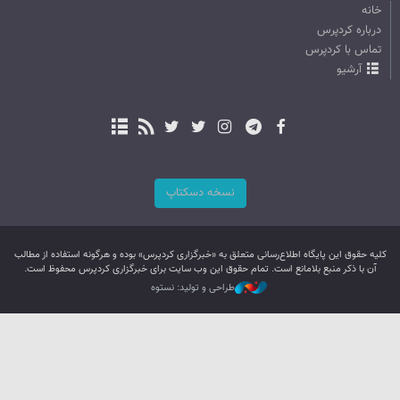
خانه
درباره کردپرس
تماس با کردپرس
آرشیو
نسخه دسکتاپ
کليه حقوق اين پایگاه اطلاع‌رسانی متعلق به «خبرگزاری کردپرس» بوده و هرگونه استفاده از مطالب
آن با ذکر منبع بلامانع است. تمام حقوق این وب سایت برای خبرگزاری کردپرس محفوظ است.
طراحی و تولید: نستوه