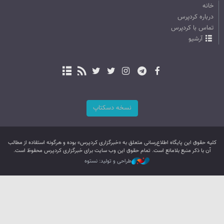
خانه
درباره کردپرس
تماس با کردپرس
آرشیو
نسخه دسکتاپ
کليه حقوق اين پایگاه اطلاع‌رسانی متعلق به «خبرگزاری کردپرس» بوده و هرگونه استفاده از مطالب
آن با ذکر منبع بلامانع است. تمام حقوق این وب سایت برای خبرگزاری کردپرس محفوظ است.
طراحی و تولید: نستوه