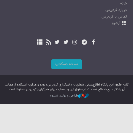
خانه
درباره کردپرس
تماس با کردپرس
آرشیو
نسخه دسکتاپ
کليه حقوق اين پایگاه اطلاع‌رسانی متعلق به «خبرگزاری کردپرس» بوده و هرگونه استفاده از مطالب
آن با ذکر منبع بلامانع است. تمام حقوق این وب سایت برای خبرگزاری کردپرس محفوظ است.
طراحی و تولید: نستوه