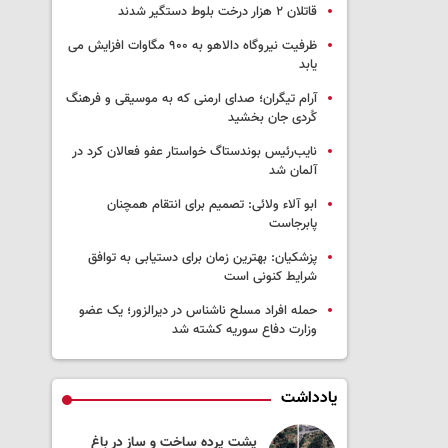
قاتلان ۲ هزار درخت بلوط دستگیر شدند
ظرفیت نیروگاه دالاهو به ۹۰۰ مگاوات افزایش می
یابد
آرام تیگران؛ صدای ارمنی که به موسیقی و فرهنگ
کُردی جان بخشید
نایب‌رئیس بوندستاگ خواستار عفو فعالان کرد در
آلمان شد
ابو آلاء ولائی: تصمیم برای انتقام همچنان
پابرجاست
پزشکیان‌: بهترین زمان برای دستیابی به توافق
شرایط کنونی است
حمله افراد مسلح ناشناس در دیرالزور؛ یک عضو
وزارت دفاع سوریه کشته شد
یادداشت
 به جنگ لبنان
پشت پرده ساخت و ساز در باغ