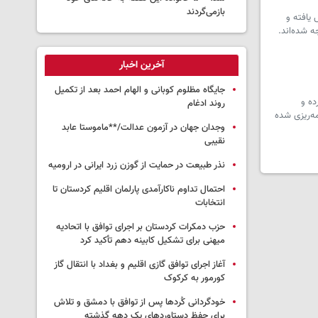
بازمی‌گردند
یافته و
 شده‌اند.
آخرین اخبار
جایگاه مظلوم کوبانی و الهام احمد بعد از تکمیل
ده و
روند ادغام
ه‌ریزی شده
وجدان جهان در آزمون عدالت/**ماموستا عابد
نقیبی
نذر طبیعت در حمایت از گوزن زرد ایرانی در ارومیه
احتمال تداوم ناکارآمدی پارلمان اقلیم کردستان تا
انتخابات
حزب دمکرات کردستان بر اجرای توافق با اتحادیه
میهنی برای تشکیل کابینه دهم تأکید کرد
آغاز اجرای توافق گازی اقلیم و بغداد با انتقال گاز
کورمور به کرکوک
خودگردانی کُردها پس از توافق با دمشق و تلاش
برای حفظ دستاوردهای یک دهه گذشته