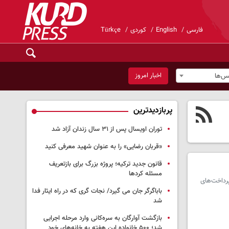
فارسی
English
کوردی
Türkçe
اخبار امروز
س‌ها
پربازدیدترین
توران اویسال پس از ۳۱ سال زندان آزاد شد
«قربان رضایی» را به عنوان شهید معرفی کنید
قانون جدید ترکیه؛ پروژه بزرگ‌ برای بازتعریف
مسئله کردها
رداخت‌های
باباگرگر جان می گیرد/ نجات گری که در راه ایثار فدا
شد
بازگشت آوارگان به سره‌کانی وارد مرحله اجرایی
شد؛ ۵۰۰ خانواده این هفته به خانه‌های خود