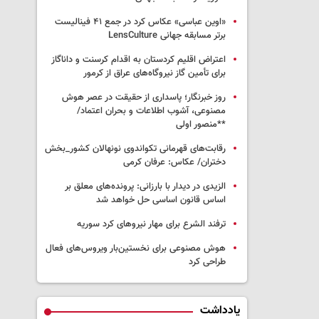
«اوین عباسی» عکاس کرد در جمع ۴۱ فینالیست
برتر مسابقه جهانی LensCulture
اعتراض اقلیم کردستان به اقدام کرسنت و داناگاز
برای تأمین گاز نیروگاه‌های عراق از کرمور
روز خبرنگار؛ پاسداری از حقیقت در عصر هوش
مصنوعی، آشوب اطلاعات و بحران اعتماد/
**منصور اولی
رقابت‌های قهرمانی تکواندوی نونهالان کشور_بخش
دختران/ عکاس: عرفان کرمی
الزیدی در دیدار با بارزانی: پرونده‌های معلق بر
اساس قانون اساسی حل خواهد شد
ترفند الشرع برای مهار نیروهای کرد سوریه
هوش مصنوعی برای نخستین‌بار ویروس‌های فعال
طراحی کرد
یادداشت