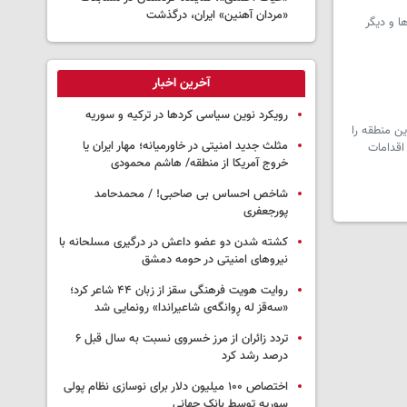
«مردان آهنین» ایران، درگذشت
ا و دیگر
آخرین اخبار
رویکرد نوین سیاسی کردها در ترکیه و سوریه
اد و این منطقه را
مثلث جدید امنیتی در خاورمیانه؛ مهار ایران یا
 خواستار اقدامات
خروج آمریکا از منطقه/ هاشم محمودی
شاخص احساس بی صاحبی! / محمدحامد
پورجعفری
کشته شدن دو عضو داعش در درگیری مسلحانه با
نیروهای امنیتی در حومه دمشق
روایت هویت فرهنگی سقز از زبان ۴۴ شاعر کرد؛
«سەقز له ڕوانگەی شاعیراندا» رونمایی شد
تردد زائران از مرز خسروی نسبت به سال قبل ۶
درصد رشد کرد
اختصاص ۱۰۰ میلیون دلار برای نوسازی نظام پولی
سوریه توسط بانک جهانی