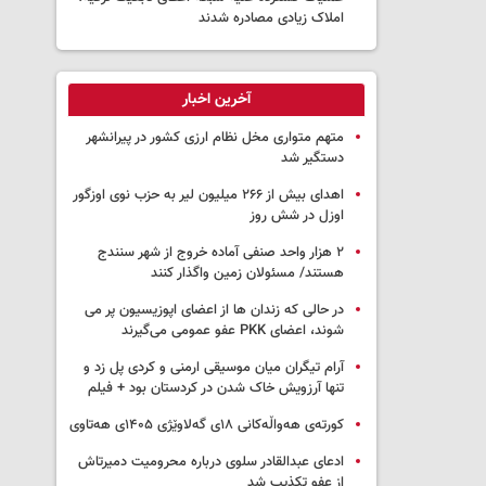
املاک زیادی مصادره شدند
آخرین اخبار
متهم متواری مخل نظام ارزی کشور در پیرانشهر
دستگیر شد
اهدای بیش از ۲۶۶ میلیون لیر به حزب نوی اوزگور
اوزل در شش روز
۲ هزار واحد صنفی آماده خروج از شهر سنندج
هستند/ مسئولان زمین واگذار کنند
در حالی که زندان ها از اعضای اپوزیسیون پر می
شوند، اعضای PKK عفو عمومی می‌گیرند
آرام تیگران میان موسیقی ارمنی و کردی پل زد و
تنها آرزویش خاک شدن در کردستان بود + فیلم
کورتەی هەواڵەکانی ۱۸ی گەلاوێژی ۱۴۰۵ی هەتاوی
ادعای عبدالقادر سلوی درباره محرومیت دمیرتاش
از عفو تکذیب شد