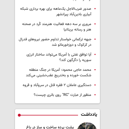
صدور ضرب‌الاجل یک‌ماهه برای بهره برداری شبکه
آبیاری بادین‌آباد پیرانشهر
مروری بر سه دهه فعالیت هنرمند کُرد در صحنه
هنر و رسانه بریتانیا
جبهه ترکمانی خواستار تداوم حضور نیروهای فدرال
در کرکوک و دوزخورماتو شد
آیا توافق نفتی با آمریکا می‌تواند ساختار انرژی
سوریه را دگرگون کند؟
محمد حاجی محمود: آمریکا در جنگ منطقه
شکست خورده و به‌تدریج عقب‌نشینی می‌کند
دستگیری عاملان ۲ فقره قتل در سروآباد و قروه
منظور از عبارت "RC" روی باتری چیست؟
یادداشت
 به جنگ لبنان
پشت پرده ساخت و ساز در باغ