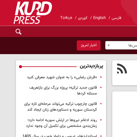
فارسی
English
کوردی
Türkçe
اخبار امروز
س‌ها
پربازدیدترین
«قربان رضایی» را به عنوان شهید معرفی کنید
قانون جدید ترکیه؛ پروژه بزرگ‌ برای بازتعریف
مسئله کردها
قانون چارچوب ترکیه می‌تواند مرحله‌ای تازه برای
کردستان سوریه و دستاوردهای زنان ایجاد کند
روند ادغام نیروها در ارتش سوریه ادامه دارد؛
زمان‌بندی مشخصی برای تکمیل آن وجود ندارد
استانداردهای عروس و داماد خوب در سال 1405