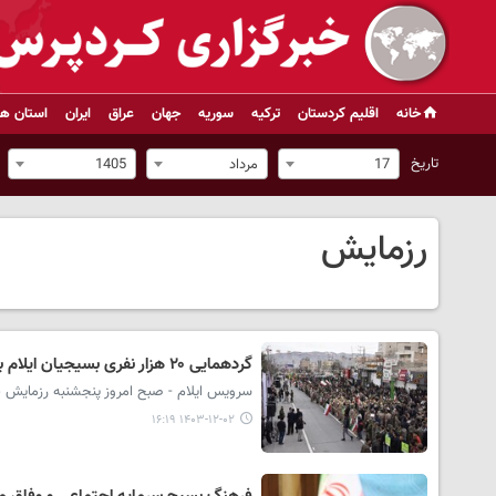
خانه
اقلیم کردستان
ترکیه
سوریه
جهان
عراق
ایران
استان ها
تاریخ
17
مرداد
1405
رزمایش
گردهمایی ۲۰ هزار نفری بسیجیان ایلام برگزار شد
سرویس ایلام - صبح امروز پنجشنبه رزمایش بزرگ پیامبر اعظم(ص) با ح
۱۴۰۳-۱۲-۰۲ ۱۶:۱۹