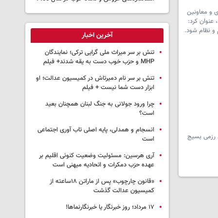
 و معاونین
ار نفری بسیجیان برگزار شد، عنوان کرد:
آخرین اخبار
تنش بر سر میراث ملی گرایی ترکی؛ نمایندگان
MHP و حزب خوب دست به یقه شدند+ فیلم
تنش بر سر نام دمیرتاش در کمیسیون عدالت؛ او
ابزار دست شما نیست + فیلم
چرا ورود جولانی به جنگ لبنان همچنان بعید
است؟
انسجام و همدلی، پایه اصلی تاب آوری اجتماعی
 ارتقای آمادگی رزمی بسیج
است
آری هرسین: مسئولیت وضعیت کنونی اقلیم بر
عهده حزب دمکرات و اتحادیه میهنی است
«قانون چارچوب» پس از ماراتن ۱۸ساعته از
کمیسیون عدالت گذشت
١٧ مرداد؛ روز خبرنگار یا خبرنگارنماها!