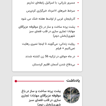
مسرور بارزانی: با اسرائیل رابطه‌ای نداریم
سرخط خبرهای ۱۷مرداد خبرگزاری کردپرس
آذربایجان غربی از اواسط هفته خنک می شود
پشت پرده ساخت و ساز در باغ موقوفه عزیزآقای
مهاباد؛ تجاری سازی در قلب فضای سبز
شهری(بخش دوم)
روایت زندانی: می‌گویند تا اینجا نمیری رهایت
نمی‌کنیم + فیلم
در ماه جولای در ترکیه 56 زن کشته شدند
بی‌دفاع شدن آسمان اقلیم کردستان
یادداشت
 به جنگ لبنان
پشت پرده ساخت و ساز در باغ
ست؟
موقوفه عزیزآقای مهاباد؛ تجاری
سازی در قلب فضای سبز
شهری(بخش دوم)