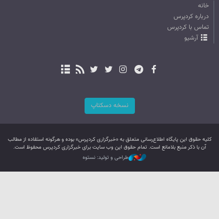
خانه
درباره کردپرس
تماس با کردپرس
آرشیو
نسخه دسکتاپ
کليه حقوق اين پایگاه اطلاع‌رسانی متعلق به «خبرگزاری کردپرس» بوده و هرگونه استفاده از مطالب
آن با ذکر منبع بلامانع است. تمام حقوق این وب سایت برای خبرگزاری کردپرس محفوظ است.
طراحی و تولید: نستوه