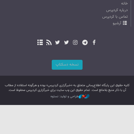
خانه
درباره کردپرس
تماس با کردپرس
آرشیو
نسخه دسکتاپ
کليه حقوق اين پایگاه اطلاع‌رسانی متعلق به «خبرگزاری کردپرس» بوده و هرگونه استفاده از مطالب
آن با ذکر منبع بلامانع است. تمام حقوق این وب سایت برای خبرگزاری کردپرس محفوظ است.
طراحی و تولید: نستوه