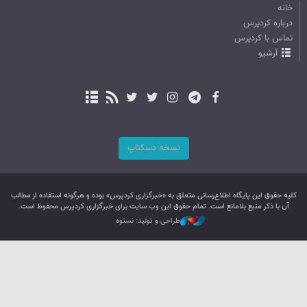
خانه
درباره کردپرس
تماس با کردپرس
آرشیو
نسخه دسکتاپ
کليه حقوق اين پایگاه اطلاع‌رسانی متعلق به «خبرگزاری کردپرس» بوده و هرگونه استفاده از مطالب
آن با ذکر منبع بلامانع است. تمام حقوق این وب سایت برای خبرگزاری کردپرس محفوظ است.
طراحی و تولید: نستوه