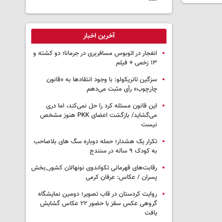
آخرین اخبار
انفجار در اتوبوس مسافربری در جرمانا؛ دو کشته و
۱۳ زخمی + فیلم
سزگین تانریکولو: با وجود انتقادها به «قانون
چارچوب» رأی مثبت می‌دهم
این قانون مسئله کرد را حل نمی‌کند، اما دری
می‌گشاید/ بازگشت اعضای PKK هنوز مشخص
نیست
تکرار یک هشدار؛ حمله دوباره سگ های بلاصاحب
به کودک ۹ ساله در سنندج
رقابت‌های قهرمانی تکواندوی نونهالان کشور_بخش
پسران / عکاس: عرفان کرمی
روایت کردستان در قاب تصویر؛ دومین نمایشگاه
گروهی عکس سقز با حضور ۲۲ عکاس گشایش
یافت