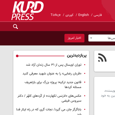
فارسی
English
کوردی
Türkçe
اخبار امروز
س‌ها
پربازدیدترین
توران اویسال پس از ۳۱ سال زندان آزاد شد
«قربان رضایی» را به عنوان شهید معرفی کنید
قانون جدید ترکیه؛ پروژه بزرگ‌ برای بازتعریف
مسئله کردها
 نویسنده،
ین به خود
عکس‌های «لارنس لکهارت» از کُردهای کلهُر / دکتر
سیروس فیضی
باباگرگر جان می گیرد/ نجات گری که در راه ایثار فدا
شد