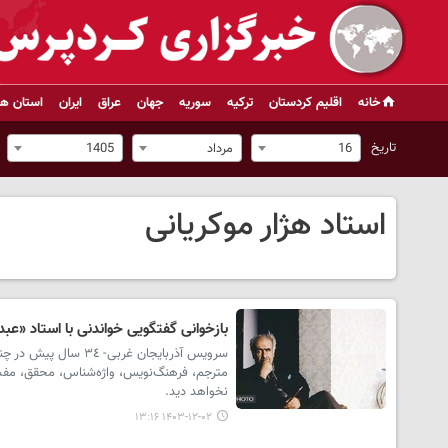
خانه
اقلیم کردستان
ترکیه
سوریه
جهان
عراق
ایران
استان ها
تاریخ
16
مرداد
1405
استاد هژار موکریانی
بازخوانی گفتگویی خواندنی با استاد «عب
سرویس آذربایجان غرب
مترجم، فرهنگ‌نویس، واژه‌شناس، محقق، مفسر 
نخواهد دید.
۱۴۰۳-۱۲-۰۲ ۱۳:۱۶