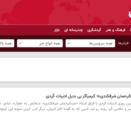
فرهنگ و هنر
گردشگری
چندرسانه ای
بازار
فیلترها
همه سرویس‌ها
همه انواع خبر
همه باک
دالرحمان شرفکندی»؛ کیمیاگر بی بدیل ادبیات کُردی
ی- ٣٤ سال پیش در چنین روزی ادبیات کردی با فراق استاد «عبدالرحمان شرفکندی»، متخلص به «هژار»، شاعر،
و عکاس کُرد روبه رو شد کسی که به گفته اکثر ادیبان، دیگر ادب کردی نمونه ایی اینچن