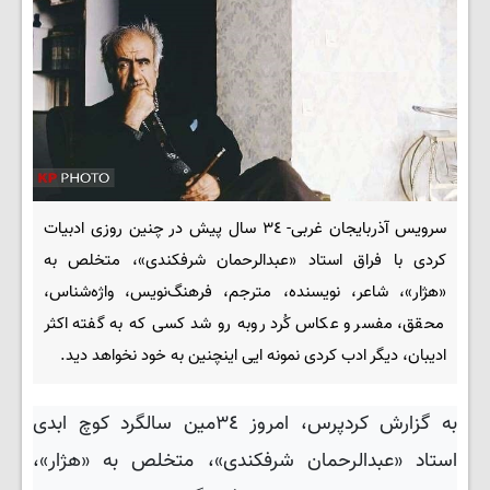
سرویس آذربایجان غربی- ٣٤ سال پیش در چنین روزی ادبیات
کردی با فراق استاد «عبدالرحمان شرفکندی»، متخلص به
«هژار»، شاعر، نویسنده، مترجم، فرهنگ‌نویس، واژه‌شناس،
محقق، مفسر و عکاس کُرد روبه رو شد کسی که به گفته اکثر
ادیبان، دیگر ادب کردی نمونه ایی اینچنین به خود نخواهد دید.
به گزارش کردپرس، امروز ٣٤مین سالگرد کوچ ابدی
استاد «عبدالرحمان شرفکندی»، متخلص به «هژار»،