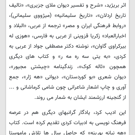
اثر بریژید، «شرح و تفسیر دیوان ملای جزیری»، «تالیف
تاریخ اردلان»، «تاریخ سلیمانیە» (میژووی سلیمانی)،
«روابط فرھنگی ایران و مصر» ترجمه از عربی، «البلاد و
اخبارالعباد» زکریا قزوینی از عربی به فارسی، «ھوزی لە
بیرکراوی گاوان»، نوشته دکتر مصطفی جواد از عربی به
کردی، «به یتی سه ره مه ر» و کتاب های دیگری
همچون «ئالە کوک»، زندگینامه «چیشتی مجیور»،
دیوان شعری «بو کوردستان»، دیوانی «ھه ژار»، جمع
آوری و چاپ اشعار شاعرانی چون شامی کرماشانی و ...
از گنجینه ارزشمند ایشان به شمار می روند
.
این ادیب کرد، یادگار گرانبهای دیگری هم در عرصه
فرهنگ نویسی به ادبیات کردی تقدیم کرده است. کتاب
«هه نبانه بورینه» که حاصل سال ها تلاش ماموستا