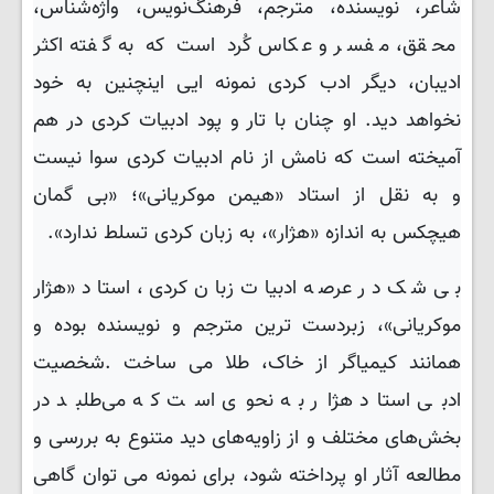
شاعر، نویسنده، مترجم، فرهنگ‌نویس، واژه‌شناس،
محقق، مفسر و عکاس کُرد است که به گفته اکثر
ادیبان، دیگر ادب کردی نمونه ایی اینچنین به خود
نخواهد دید. او چنان با تار و پود ادبیات کردی در هم
آمیخته است که نامش از نام ادبیات کردی سوا نیست
و به نقل از استاد «هیمن موکریانی»؛ «بی گمان
هیچکس به اندازه «هژار»، به زبان کردی تسلط ندارد».
بی شک در عرصه ادبیات زبان کردی، استاد «هژار
موکریانی»، زبردست ترین مترجم و نویسنده بوده و
همانند کیمیاگر از خاک، طلا می ساخت
.
شخصیت
ادبی استاد هژار به نحوی است که می‌طلبد در
بخش‌های مختلف و از زاویه‌های دید متنوع به بررسی و
مطالعه آثار او پرداخته شود، برای نمونه می توان گاهی