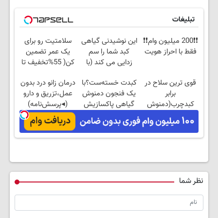
تبلیغات
❗❗200 میلیون وام❗❗
این نوشیدنی گیاهی
سلامتیت رو برای
فقط با احراز هویت
کبد شما را سم
یک عمر تضمین
زدایی می کند (با
کن( 55%تخفیف تا
ضمانت مرجوعی)
امشب)
قوی ترین سلاح در
کبدت خسته‌ست؟با
درمان زانو درد بدون
برابر
یک فنجون دمنوش
عمل،تزریق و دارو
کبدچرب(دمنوش
گیاهی پاکسازیش
(◂پرسش‌نامه)
سم زدای
کن
گیاهی55%تخفیف)
نظر شما