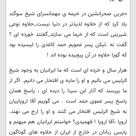
«عربی صحرانشین در خیمه ی مهمانسرای شیخ سوگند
یاد کرد که از حلاوه لذیذتر در دنیا نیست_حلاوه نوعی
شیرینی است که از خرما می سازند_گفتند خورده ای ؟
گفت نه .لیکن پسر عمویم حمد کاغذی را لیسیده بود
که گویا حلاوه در آن پیچیده بوده اند !
هزار سال و خرده ای است که ما ایرانیان به وجود شیخ
الرئیس می بالیم و او را مایه ی افتخار می دانیم. اگر از
ما بپرسند که آثار ابن سینا را دیده ای ، پاسخ همان
پاسخ پسر عموی حمد است . می گوییم آقا اروپاییان
به شیخ الرئیس افتخار می کنند و او را ارج می نهند.
اروپا ،آقا اروپا ! فهمیدی؟ خواستم ایرانیان هم میهنم و
پارسی زبانان در خارج از ایران از حلاوه های گوناگون