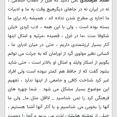
استاد شرفکندی :
می دانید که قبل از انقلاب اسلامی ،
نه در ایران نه در جاهای دیگرهیچ وقت به ما و ادبیات
ما اجازه ی مطرح شدن نداده اند ، همیشه راه برای ما
بسته بوده است ، ولی با این همه ، ادب کردی خیلی
شکوفا ست ،ما در غزل ، قصیده ،مرثیه و امثال اینها
آثار بسیار ارزشمندی داریم ، حتی در میان ادبای ما ،
کسانی نظیر مولوی کُرد از اورامان که به جرئت می توانم
بگویم از اسکار وایلد و امثال او بالاتر است ، حتی شاید
بشود گفت که از حافظ هم کمتر نبوده است ولی افراد
غیر کرد شناخت کافی و جامعی از اینها ندارد ، تفهیم
این موضوع بسیار مشکل می شود . شما چهره های
فرهنگی کرد را نمی شناسید _ لااقل مثل ما_ ولی ما
آنها را بخوبی می شناسیم و با آثار آنها آشنا هستیم ،
خیلی از نوشته هایشان لذت می بریم و آنها را دوست