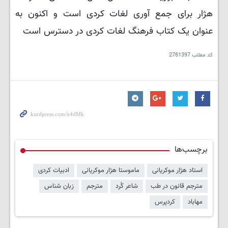
هژار برای جمع آوری لغات کردی است و اکنون به
عنوان یک کتاب فرهنگ لغات کردی در دسترس است
کد مطلب
2781397
برچسب‌ها
استاد هژار موکریانی
ماموستا هژار موکریانی
ادبیات کردی
مترجم قانون در طب
شاعر کُرد
مترجم
زبان شناس
مهاباد
کردپرس