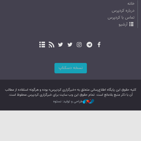
خانه
درباره کردپرس
تماس با کردپرس
آرشیو
نسخه دسکتاپ
کليه حقوق اين پایگاه اطلاع‌رسانی متعلق به «خبرگزاری کردپرس» بوده و هرگونه استفاده از مطالب
آن با ذکر منبع بلامانع است. تمام حقوق این وب سایت برای خبرگزاری کردپرس محفوظ است.
طراحی و تولید: نستوه