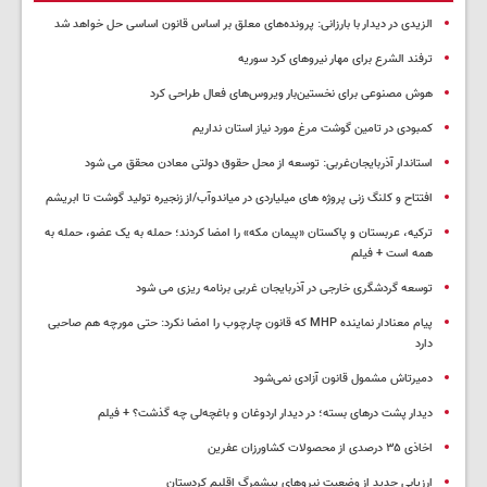
الزیدی در دیدار با بارزانی: پرونده‌های معلق بر اساس قانون اساسی حل خواهد شد
ترفند الشرع برای مهار نیروهای کرد سوریه
هوش مصنوعی برای نخستین‌بار ویروس‌های فعال طراحی کرد
کمبودی در تامین گوشت مرغ مورد نیاز استان نداریم
استاندار آذربایجان‌غربی: توسعه از محل حقوق دولتی معادن محقق می شود
افتتاح و کلنگ زنی پروژه های میلیاردی در میاندوآب/از زنجیره تولید گوشت تا ابریشم
ترکیه، عربستان و پاکستان «پیمان مکه» را امضا کردند؛ حمله به یک عضو، حمله به
همه است + فیلم
توسعه گردشگری خارجی در آذربایجان غربی برنامه ریزی می شود
پیام معنادار نماینده MHP که قانون چارچوب را امضا نکرد: حتی مورچه هم صاحبی
دارد
دمیرتاش مشمول قانون آزادی نمی‌شود
دیدار پشت درهای بسته؛ در دیدار اردوغان و باغچه‌لی چه گذشت؟ + فیلم
اخاذی ۳۵ درصدی از محصولات کشاورزان عفرین
ارزیابی جدید از وضعیت نیروهای پیشمرگ اقلیم کردستان