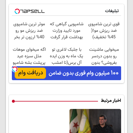
تبلیغات
قوی ترین شامپوی
شامپویی گیاهی که
موثر ترین شامپوی
ضد ریزش مو!(
مورد تایید وزارت
ضد ریزش مو رو
45% تخفیف)
بهداشت قرار گرفت
40% ارزون تر بخر
میخوایی ماشینت
با جلبک لاغری تو
اگه میخوای موهات
رو بدون دردسر
یک ماه به وزن ایده
مثل سبزه عید
بفروشی؟ بدون
آل برس(تا امشب
پرپشت بشه شامپو
کمیسیون
تخفیف ویژه)
جلبک بزن
اخبار مرتبط