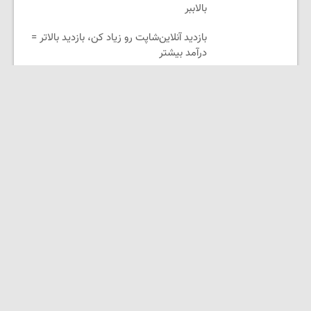
بالاببر
بازدید آنلاین‌شاپت رو زیاد کن، بازدید بالاتر =
درآمد بیشتر
افزایش درآمـد فروشگاهت رو تضمین کن «
فروشگاهت رو ثبت کن »
لینکستان
دیجیتال مارکتینگ رویش
لوازم یدکی موتور
فیلم و سریال آنلاین شب بین
امشو | جدیدترین فیلم‌ها و سریال‌ها
امشو