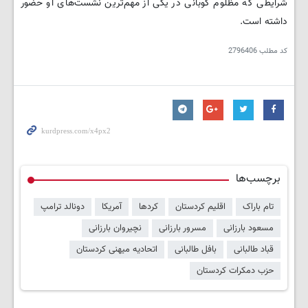
شرایطی که مظلوم کوبانی در یکی از مهم‌ترین نشست‌های او حضور
داشته است.
کد مطلب
2796406
برچسب‌ها
تام باراک
اقلیم کردستان
کردها
آمریکا
دونالد ترامپ
مسعود بارزانی
مسرور بارزانی
نچیروان بارزانی
قباد طالبانی
بافل طالبانی
اتحادیه میهنی کردستان
حزب دمکرات کردستان