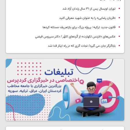
توران اویسال پس از ۳۱ سال زندان آزاد شد
«قربان رضایی» را به عنوان شهید معرفی کنید
قانون جدید ترکیه؛ پروژه بزرگ‌ برای بازتعریف مسئله کردها
عکس‌های «لارنس لکهارت» از کُردهای کلهُر / دکتر سیروس فیضی
باباگرگر جان می گیرد/ نجات گری که در راه ایثار فدا شد