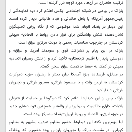
ترکیب حاضران در آن‌ها، مورد توجه قرار گرفته است.
باراک در پیامی در شبکه اجتماعی ایکس اعلام کرد «به نمایندگی از
رئیس‌جمهور آمریکا» با بافل طالبانی و قباد طالبانی دیدار کرده است.
این دیدار در بغداد انجام شد؛ موضوعی که از نگاه برخی تحلیلگران
نشان‌دهنده تلاش واشنگتن برای قرار دادن روابط با اتحادیه میهنی
کردستان در چارچوب مناسبات رسمی با دولت مرکزی عراق است.
باراک در این پیام بر «شراکت قوی و سودمند آمریکا و عراق» و
«دوستی پایدار با اقلیم کردستان» تأکید کرد و از نقش رهبران اتحادیه
میهنی در کمک به حفظ حاکمیت عراق سخن گفت.
در مقابل، فرستاده ویژه آمریکا برای دیدار با رهبران حزب دموکرات
کردستان به اربیل رفت و با مسعود بارزانی، مسرور بارزانی و نچیروان
بارزانی دیدار کرد.
باراک پس از این دیدارها اعلام کرد گفت‌وگوها بر حمایت از «عراقی
باثبات، دارای حاکمیت و برخوردار از رفاه» و همچنین فرصت‌های جدید
در حوزه انرژی، اقتصاد و روابط اربیل–بغداد متمرکز بوده است.
اما مهم‌ترین نکته این دیدارها، حضور مظلوم عبدی، مشهور به مظلوم
کوبانی، در نشست باراک با نچیروان بارزانی بود؛ حضوری که برخلاف