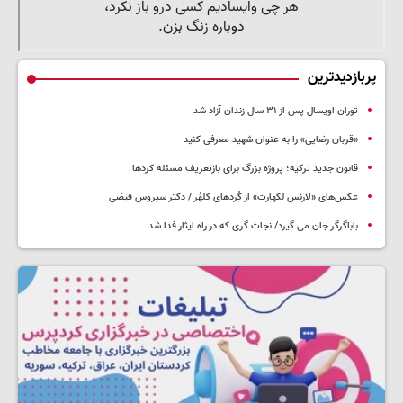
پربازدیدترین
توران اویسال پس از ۳۱ سال زندان آزاد شد
«قربان رضایی» را به عنوان شهید معرفی کنید
قانون جدید ترکیه؛ پروژه بزرگ‌ برای بازتعریف مسئله کردها
عکس‌های «لارنس لکهارت» از کُردهای کلهُر / دکتر سیروس فیضی
باباگرگر جان می گیرد/ نجات گری که در راه ایثار فدا شد