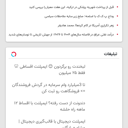
روایت کردستان در قاب تصویر؛ دومین نمایشگاه گروهی عکس سقز با حضور ۲۲
عکاس گشایش یافت
قبل از پرداخت شهریه پزشکی در ترکیه، این هفت معیار را بررسی کنید
وداع پ.ک.ک با اسلحه؛ صلح زیر سایه ملاحظات سیاسی
زهر تکراری آمریکا در کام کردها/ محمد هادیفر
درآمد نفتی عراق در فاصله سال‌های ۲۰۰۴ تا ۲۰۲۶؛ از جهش تاریخی تا نوسان‌های شدید
تبلیغات
لبخندت رو برگردون 😊 ایمپلنت اقساطی 🦷
فقط ۲۵ میلیون
تا 3میلیارد وام سرمایه در گردش فروشندگان
=> فروشگاهت رو ثبت کن
دندونت از دست رفته؟ ایمپلنت با اقساط ۱۲
ماهه راه حلشه