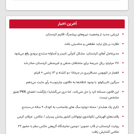
تلگرام اصلی
آخرین اخبار
ارزیابی جدید از وضعیت نیروهای پیشمرگ اقلیم کردستان
نظارت بر بازار نباید مقطعی و مناسبتی باشد
مدیرعامل آبفای کردستان: مشکل کم‌آبی نایسر و آساوله سنندج بزودی رفع می‌شود
۱۹۱ میلیارد ریال جریمه برای متخلفان صنفی و غیرصنفی کردستان صادر شد
انفجار در اتوبوس مسافربری در جرمانا؛ دو کشته و ۱۳ زخمی + فیلم
سزگین تانریکولو: با وجود انتقادها به «قانون چارچوب» رأی مثبت می‌دهم
این قانون مسئله کرد را حل نمی‌کند، اما دری می‌گشاید/ بازگشت اعضای PKK هنوز
مشخص نیست
تکرار یک هشدار؛ حمله دوباره سگ های بلاصاحب به کودک ۹ ساله در سنندج
رقابت‌های قهرمانی تکواندوی نونهالان کشور_بخش پسران / عکاس: عرفان کرمی