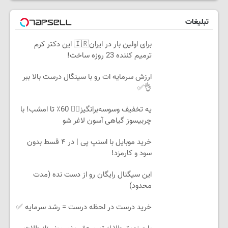
تبلیغات
برای اولین بار در ایران🇮🇷 این دکتر کرم
ترمیم کننده 23 روزه ساخت!
ارزش سرمایه ات رو با سینگال درست بالا ببر
👌✅
یه تخفیف وسوسه‌برانگیز👈🏻 60٪ تا امشب! با
چربیسوز گیاهی آسون لاغر شو
خرید موبایل با اسنپ پی | در ۴ قسط بدون
سود و کارمزد!
این سیگنال رایگان رو از دست نده (مدت
محدود)
خرید درست در لحظه درست = رشد سرمایه ✅