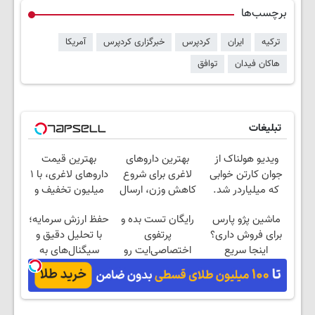
برچسب‌ها
ترکیه
ایران
کردپرس
خبرگزاری کردپرس
آمریکا
هاکان فیدان
توافق
تبلیغات
ویدیو هولناک از
بهترین داروهای
بهترین قیمت
جوان کارتن خوابی
لاغری برای شروع
داروهای لاغری، با ۱
که میلیاردر شد.
کاهش وزن، ارسال
میلیون تخفیف و
آموزش رایگان
از داروخانه های
ارسال از داروخانه‌
ماشین پژو پارس
رایگان تست بده و
حفظ ارزش سرمایه؛
نزدیکت!
برای فروش داری؟
پرتفوی
با تحلیل دقیق و
اینجا سریع
اختصاصی‌ایت رو
سیگنال‌های به
بفروشش
بساز!
موقع!