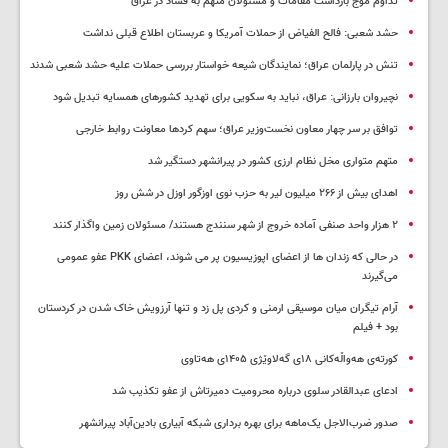
تداوم موج بازداشت مقامات و مسئولان متهم به فساد در عراق
حشد شعبی: فالح الفیاض از حملات آمریکا و عربستان اطلاع قبلی نداشت
تنش در پارلمان عراق؛ نمایندگان شیعه خواستار بررسی حملات علیه حشد شعبی شدند
نچیروان بارزانی: عراق، نباید به سکویی برای تهدید کشورهای همسایه تبدیل شود
توافق بر سر چهار معاون نخست‌وزیر عراق؛ سهم کردها معاونت روابط خارجی
متهم متواری مخل نظام ارزی کشور در پیرانشهر دستگیر شد
اهدای بیش از ۲۶۶ میلیون لیر به حزب نوی اوزگور اوزل در شش روز
۲ هزار واحد صنفی آماده خروج از شهر سنندج هستند/ مسئولان زمین واگذار کنند
در حالی که زندان ها از اعضای اپوزیسیون پر می شوند، اعضای PKK عفو عمومی
می‌گیرند
آرام تیگران میان موسیقی ارمنی و کردی پل زد و تنها آرزویش خاک شدن در کردستان
بود + فیلم
کورتەی هەواڵەکانی ۱۸ی گەلاوێژی ۱۴۰۵ی هەتاوی
ادعای عبدالقادر سلوی درباره محرومیت دمیرتاش از عفو تکذیب شد
صدور ضرب‌الاجل یک‌ماهه برای بهره برداری شبکه آبیاری بادین‌آباد پیرانشهر