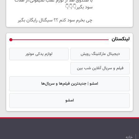
با صندوق طلا از تورم عقب نمیمونی؛از طلات
سود بگیر👇👇👇
چی بخرم سود کنم ؟؟ سیگنال رایگان بگیر
لینکستان
دیجیتال مارکتینگ رویش
لوازم یدکی موتور
فیلم و سریال آنلاین شب بین
امشو | جدیدترین فیلم‌ها و سریال‌ها
امشو
خانه