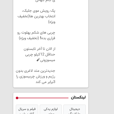
ی جام جهانی
پک رویش موی جلبک،
انتخاب بهترین ها(تخفیف
ویژه)
چربی های شکم پهلوت رو
فراری بده❗ (تخفیف ویژه)
از الان تا آخر تابستون
حداقل 12کیلو چربی
میسوزونی🧨
جدیدترین متد لاغری بدون
رژیم و ورزش چربیسوزی را
3برابر می کند
لینکستان
دیجیتال
لوازم یدکی
فیلم و سریال