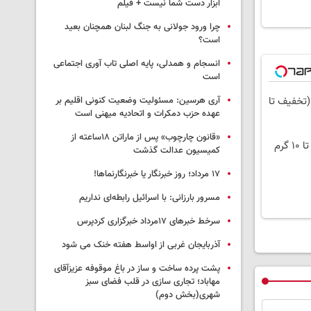
ابزار دست شما نیست + فیلم
چرا ورود جولانی به جنگ لبنان همچنان بعید
است؟
انسجام و همدلی، پایه اصلی تاب آوری اجتماعی
است
(تخفیف تا
آری هرسین: مسئولیت وضعیت کنونی اقلیم بر
عهده حزب دمکرات و اتحادیه میهنی است
«قانون چارچوب» پس از ماراتن ۱۸ساعته از
کمیسیون عدالت گذشت
١٧ مرداد؛ روز خبرنگار یا خبرنگارنماها!
مسرور بارزانی: با اسرائیل رابطه‌ای نداریم
سرخط خبرهای ۱۷مرداد خبرگزاری کردپرس
آذربایجان غربی از اواسط هفته خنک می شود
پشت پرده ساخت و ساز در باغ موقوفه عزیزآقای
مهاباد؛ تجاری سازی در قلب فضای سبز
شهری(بخش دوم)