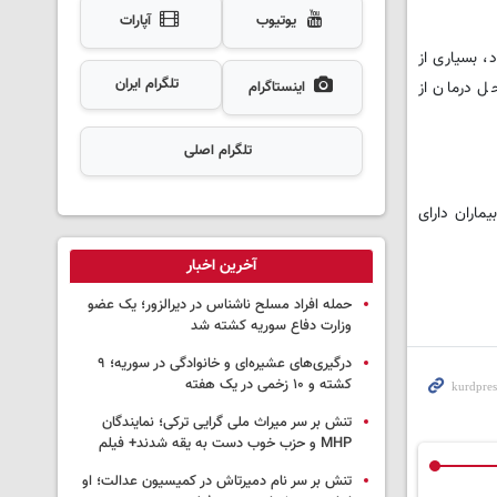
یوتیوب
آپارات
، بسیاری از
تلگرام ایران
ل درمان از
اینستاگرام
تلگرام اصلی
ماران دارای
آخرین اخبار
حمله افراد مسلح ناشناس در دیرالزور؛ یک عضو
وزارت دفاع سوریه کشته شد
درگیری‌های عشیره‌ای و خانوادگی در سوریه؛ ۹
کشته و ۱۰ زخمی در یک هفته
تنش بر سر میراث ملی گرایی ترکی؛ نمایندگان
MHP و حزب خوب دست به یقه شدند+ فیلم
تنش بر سر نام دمیرتاش در کمیسیون عدالت؛ او