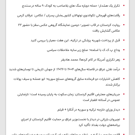
تکرار یک هشدار؛ حمله دوباره سگ های بلاصاحب به کودک ۹ ساله در سنندج
رقابت‌های قهرمانی تکواندوی نونهالان کشور_بخش پسران / عکاس: عرفان کرمی
روایت کردستان در قاب تصویر؛ دومین نمایشگاه گروهی عکس سقز با حضور ۲۲
عکاس گشایش یافت
قبل از پرداخت شهریه پزشکی در ترکیه، این هفت معیار را بررسی کنید
وداع پ.ک.ک با اسلحه؛ صلح زیر سایه ملاحظات سیاسی
زهر تکراری آمریکا در کام کردها/ محمد هادیفر
درآمد نفتی عراق در فاصله سال‌های ۲۰۰۴ تا ۲۰۲۶؛ از جهش تاریخی تا نوسان‌های شدید
کاهش اختیارات دو فرمانده سابق گروه‌های مسلح سوریه؛ ابو عمشه و سیف پولات
برکنار شدند
جریان‌های معترض اقلیم کردستان: زمان سکوت به پایان رسیده است؛ نارضایتی
عمومی در آستانه انفجار است
دیدار وزرای خارجه ترکیه و سوریه در آنکارا + فیلم
نچیروان بارزانی در دیدار با نخست‌وزیر عراق بر حمایت اقلیم کردستان از اجرای
برنامه‌های دولت بغداد تأکید کرد
قانون چارچوب ترکیه می‌تواند مرحله‌ای تازه برای کردستان سوریه و دستاوردهای زنان