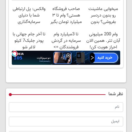
میخوایی ماشینت
صاحب فروشگاه
والکس: پل ارتباطی
رو بدون دردسر
هستی؟ وام تا ۳
شما با دنیای
بفروشی؟ بدون
میلیارد تومان بگیر
سرمایه‌گذاری
کمیسیون
دیجیتال
وام 200 میلیونی
تا 3میلیارد وام
تا آخر جام جهانی با
آبان تتر. همین الان
سرمایه در گردش
پودر جلبک7 کیلو
احراز هویت کن!
فروشندگان =>
لاغر شو
فروشگاهت رو ثبت
کن
نظر شما