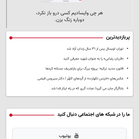
پربازدیدترین
توران اویسال پس از ۳۱ سال زندان آزاد شد
«قربان رضایی» را به عنوان شهید معرفی کنید
قانون جدید ترکیه؛ پروژه بزرگ‌ برای بازتعریف مسئله کردها
عکس‌های «لارنس لکهارت» از کُردهای کلهُر / دکتر سیروس فیضی
باباگرگر جان می گیرد/ نجات گری که در راه ایثار فدا شد
ما را در شبکه های اجتماعی دنبال کنید
یوتیوب