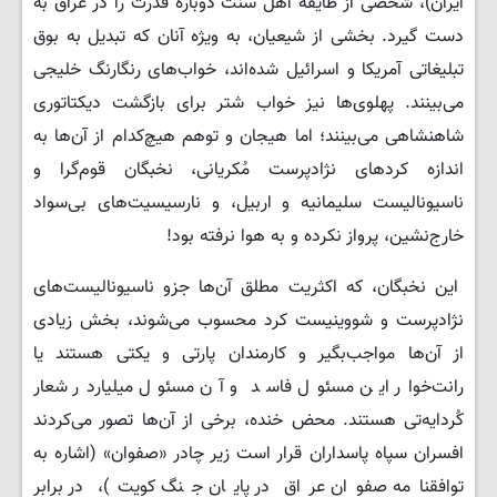
ایران)، شخصی از طایفه اهل سنت دوباره قدرت را در عراق به
دست گیرد. بخشی از شیعیان، به ویژه آنان که تبدیل به بوق
تبلیغاتی آمریکا و اسرائیل شده‌اند، خواب‌های رنگارنگ خلیجی
می‌بینند. پهلوی‌ها نیز خواب شتر برای بازگشت دیکتاتوری
شاهنشاهی می‌بینند؛ اما هیجان و توهم هیچ‌کدام از آن‌ها به
اندازه کردهای نژادپرست مُکریانی، نخبگان قوم‌گرا و
ناسیونالیست سلیمانیه و اربیل، و نارسیسیت‌های بی‌سواد
خارج‌نشین، پرواز نکرده و به هوا نرفته بود!
این نخبگان، که اکثریت مطلق آن‌ها جزو ناسیونالیست‌های
نژادپرست و شووینیست کرد محسوب می‌شوند، بخش زیادی
از آن‌ها مواجب‌بگیر و کارمندان پارتی و یکتی هستند یا
رانت‌خوار این مسئول فاسد و آن مسئول میلیاردر شعار
کُردایەتی هستند. محض خنده، برخی از آن‌ها تصور می‌کردند
افسران سپاه پاسداران قرار است زیر چادر «صفوان» (اشاره به
توافقنامه صفوان عراق در پایان جنگ کویت)، در برابر