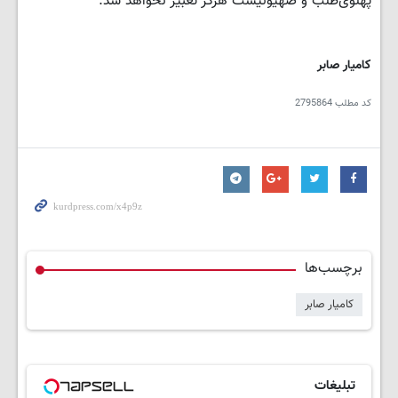
پهلوی‌طلب و صهیونیست هرگز تعبیر نخواهد شد.
کامیار صابر
کد مطلب
2795864
برچسب‌ها
کامیار صابر
تبلیغات