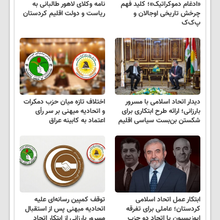
«ادغام دموکراتیک»؛ کلید فهم
نامه وکلای لاهور طالبانی به
چرخش تاریخی اوجالان و
ریاست و دولت اقلیم کردستان
پ‌ک‌ک
دیدار اتحاد اسلامی با مسرور
اختلاف تازه میان حزب دمکرات
بارزانی؛ ارائه‌ طرح ابتکاری برای
و اتحادیه میهنی بر سر رأی
شکستن بن‌بست سیاسی اقلیم
اعتماد به کابینه عراق
ابتکار عمل اتحاد اسلامی
توقف کمپین رسانه‌ای علیه
کردستان؛ عاملی برای تفرقه
اتحادیه میهنی پس از استقبال
اپوزیسیون یا اتحاد دو حزب
مسرور بارزانی از ابتکار اتحاد