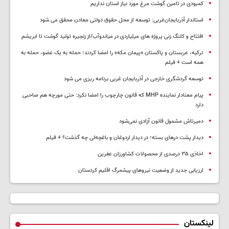
کمبودی در تامین گوشت مرغ مورد نیاز استان نداریم
استاندار آذربایجان‌غربی: توسعه از محل حقوق دولتی معادن محقق می شود
افتتاح و کلنگ زنی پروژه های میلیاردی در میاندوآب/از زنجیره تولید گوشت تا ابریشم
ترکیه، عربستان و پاکستان «پیمان مکه» را امضا کردند؛ حمله به یک عضو، حمله به
همه است + فیلم
توسعه گردشگری خارجی در آذربایجان غربی برنامه ریزی می شود
پیام معنادار نماینده MHP که قانون چارچوب را امضا نکرد: حتی مورچه هم صاحبی
دارد
دمیرتاش مشمول قانون آزادی نمی‌شود
دیدار پشت درهای بسته؛ در دیدار اردوغان و باغچه‌لی چه گذشت؟ + فیلم
اخاذی ۳۵ درصدی از محصولات کشاورزان عفرین
ارزیابی جدید از وضعیت نیروهای پیشمرگ اقلیم کردستان
لینکستان