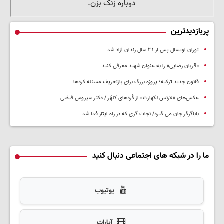
پربازدیدترین
توران اویسال پس از ۳۱ سال زندان آزاد شد
«قربان رضایی» را به عنوان شهید معرفی کنید
قانون جدید ترکیه؛ پروژه بزرگ‌ برای بازتعریف مسئله کردها
عکس‌های «لارنس لکهارت» از کُردهای کلهُر / دکتر سیروس فیضی
باباگرگر جان می گیرد/ نجات گری که در راه ایثار فدا شد
ما را در شبکه های اجتماعی دنبال کنید
یوتیوب
آپارات