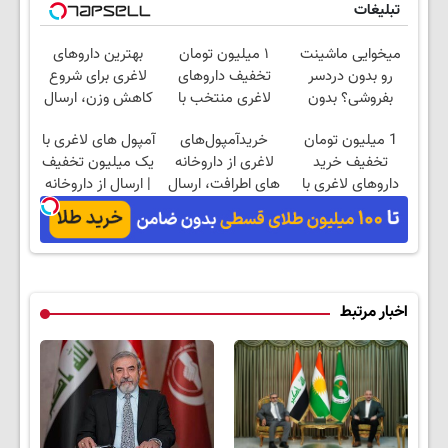
تبلیغات
میخوایی ماشینت
۱ میلیون تومان
بهترین داروهای
رو بدون دردسر
تخفیف داروهای
لاغری برای شروع
بفروشی؟ بدون
لاغری منتخب با
کاهش وزن، ارسال
کمیسیون
ارسال از داروخانه
از داروخانه های
1 میلیون تومان
خریدآمپول‌های
آمپول های لاغری با
نزدیکت
نزدیکت!
تخفیف خرید
لاغری از داروخانه
یک میلیون تخفیف
داروهای لاغری با
های اطرافت، ارسال
| ارسال از داروخانه
ارسال از داروخانه و
فوری همراه با پک
های معتبر
پک یخ!
یخ!
اخبار مرتبط