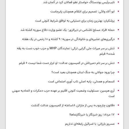
نایب‌رئیس بوندستاگ خواستار عفو فعالان کرد در آلمان شد
ابو آلاء ولائی: تصمیم برای انتقام همچنان پابرجاست
پزشکیان‌: بهترین زمان برای دستیابی به توافق شرایط کنونی است
حمله افراد مسلح ناشناس در دیرالزور؛ یک عضو وزارت دفاع سوریه کشته شد
درگیری‌های عشیره‌ای و خانوادگی در سوریه؛ ۹ کشته و ۱۰ زخمی در یک هفته
تنش بر سر میراث ملی گرایی ترکی؛ نمایندگان MHP و حزب خوب دست به یقه
شدند+ فیلم
تنش بر سر نام دمیرتاش در کمیسیون عدالت؛ او ابزار دست شما نیست + فیلم
چرا ورود جولانی به جنگ لبنان همچنان بعید است؟
انسجام و همدلی، پایه اصلی تاب آوری اجتماعی است
آری هرسین: مسئولیت وضعیت کنونی اقلیم بر عهده حزب دمکرات و اتحادیه میهنی
است
«قانون چارچوب» پس از ماراتن ۱۸ساعته از کمیسیون عدالت گذشت
١٧ مرداد؛ روز خبرنگار یا خبرنگارنماها!
مسرور بارزانی: با اسرائیل رابطه‌ای نداریم