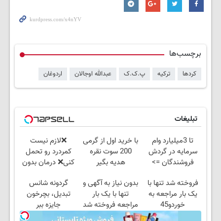
برچسب‌ها
کردها
ترکیه
پ.ک.ک
عبدالله اوجالان
اردوغان
تبلیغات
تا 3میلیارد وام
با خرید اول از گرمی
❌لازم نیست
سرمایه در گردش
200 سوت نقره
کمردرد رو تحمل
فروشندگان =>
هدیه بگیر
کنی❌ درمان بدون
فروشگاهت رو ثبت
جراحی و قرص
فروخته شد تنها با
بدون نیاز به آگهی و
گردونه شانس
کن
(پرسشنامه)
یک بار مراجعه به
تنها با یک بار
تبدیل، بچرخون
خوردو45
مراجعه فروخته شد
جایزه ببر