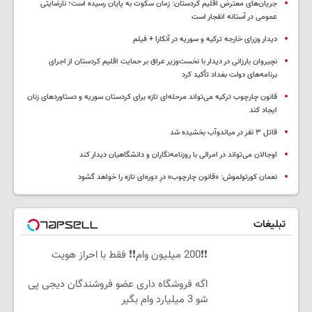
جریان‌های معترض اقلیم کردستان: زمان سکوت به پایان رسیده است؛ نارضایتی
عمومی در آستانه انفجار است
دیدار وزرای خارجه ترکیه و سوریه در آنکارا + فیلم
نچیروان بارزانی در دیدار با نخست‌وزیر عراق بر حمایت اقلیم کردستان از اجرای
برنامه‌های دولت بغداد تأکید کرد
قانون چارچوب ترکیه می‌تواند مرحله‌ای تازه برای کردستان سوریه و دستاوردهای زنان
ایجاد کند
قاتل ٣ نفر در میاندوآب بخشیده شد
اوجالان می‌تواند در امرالی با روزنامه‌نگاران و دانشگاهیان دیدار کند
نعمان کورتولموش: «قانون چارچوب» درِ دوره‌ای تازه را خواهد گشود
تبلیغات
❗❗200 میلیون وام❗❗ فقط با احراز هویت
اگه فروشگاه داری عضو فروشندگان دیجی پی
شو 3 میلیارد وام بگیر