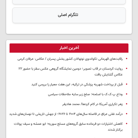
تلگرام اصلی
آخرین اخبار
رقابت‌های قهرمانی تکواندوی نونهالان کشور_بخش پسران / عکاس: عرفان کرمی
روایت کردستان در قاب تصویر؛ دومین نمایشگاه گروهی عکس سقز با حضور ۲۲
عکاس گشایش یافت
قبل از پرداخت شهریه پزشکی در ترکیه، این هفت معیار را بررسی کنید
وداع پ.ک.ک با اسلحه؛ صلح زیر سایه ملاحظات سیاسی
زهر تکراری آمریکا در کام کردها/ محمد هادیفر
درآمد نفتی عراق در فاصله سال‌های ۲۰۰۴ تا ۲۰۲۶؛ از جهش تاریخی تا نوسان‌های شدید
کاهش اختیارات دو فرمانده سابق گروه‌های مسلح سوریه؛ ابو عمشه و سیف پولات
برکنار شدند