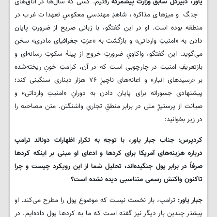
یاور، دبیرکل سابق وزارت پیشمرگه
رفتیم. کسی که سال‌ها در اتاق‌های
جنگ و میزهای مذاکره، شاهدِ مهندسیِ معکوسِ تعهدات غرب در
منطقه بوده است. او در این گفتگو، با زبانی صریح از ضرورتِ پایان
دادن به «امنیتِ وارداتی» و بازگشت به «عزتِ جغرافیای مادری» سخن
می‌گوید. این گفتگو، واکاویِ ضرورتِ خروج از پیلۀ سکوتِ رسانه‌ای و
بازتعریفِ امنیت در چارچوبی است که در آن، کرامتِ خونِ ریخته‌شده
بر «رسیدهای انبار» و اعانه‌های ناچیزِ ۷۶ هزار دیناری سنگینی کند؛
پیشنهادی جسورانه برای پایان دادن به دورانِ «امنیتِ وارداتی» و
صیانت از پرستیژِ ملی در برابر منطقِ تجاریِ واشنگتن. متن مصاحبه را
در زیر بخوانید:
کردپرس: جناب جبار یاور، با توجه به تکرار اظهارات دونالد ترامپ
درباره هزینه‌های آمریکا برای کردها و ادعای او مبنی بر اینکه کردها
صرفاً در برابر پول جنگیده‌اند، تحلیل شما از این رویکرد چیست و چرا
تاکنون واکنش رسمی متناسبی دیده نشده است؟
جبار یاور:
ترامپ، بار نخست نیست که موضوع پول را مطرح می‌کند. او
پیشتر چندین بار دیگر نیز گفته است که ما به کردها پول داده‌ایم. در