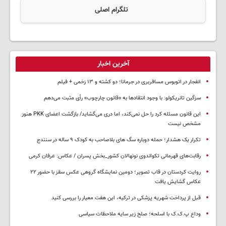
تلگرام اصلی
آخرین اخبار
انفجار در اتوبوس مسافربری در جرمانا؛ دو کشته و ۱۳ زخمی + فیلم
سزگین تانریکولو: با وجود انتقادها به «قانون چارچوب» رأی مثبت می‌دهم
این قانون مسئله کرد را حل نمی‌کند، اما دری می‌گشاید/ بازگشت اعضای PKK هنوز
مشخص نیست
تکرار یک هشدار؛ حمله دوباره سگ های بلاصاحب به کودک ۹ ساله در سنندج
رقابت‌های قهرمانی تکواندوی نونهالان کشور_بخش پسران / عکاس: عرفان کرمی
روایت کردستان در قاب تصویر؛ دومین نمایشگاه گروهی عکس سقز با حضور ۲۲
عکاس گشایش یافت
قبل از پرداخت شهریه پزشکی در ترکیه، این هفت معیار را بررسی کنید
وداع پ.ک.ک با اسلحه؛ صلح زیر سایه ملاحظات سیاسی