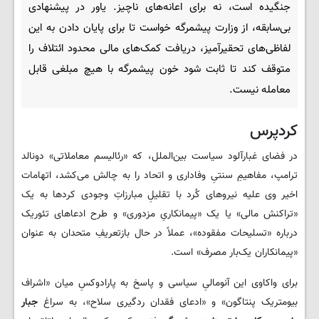
جنگیده است، نه برای اعانه‌های ناچیز. یاور در پیشنهادی
بی‌سابقه، از وزارت پیشمرگه خواست تا برای پایان دادن به این
لفاظی‌های تحقیرآمیز، دریافت کمک‌های مالی محدود ائتلاف را
متوقف کند تا ثابت شود خون پیشمرگه با هیچ مبلغی قابل
معامله نیست.
کردپرس
در فضای غبارآلود سیاست بین‌الملل، که «رئالیسم معاملاتی» دونالد
ترامپ، مفاهیمِ سنتیِ وفاداری و اتحاد را به چالش می‌کشد، اتهامات
اخیر وی علیه نیروهای کُرد با تقلیلِ مبارزاتِ وجودی کردها به یک
«تراکنش مالی» یا یک «پیمانکاریِ مزدوری» و طرح ادعاهای تئوریک
درباره «تسلیحات مفقوده»، عملاً در حال بازتعریفِ متحدان به عنوان
«پیمانکاران یک‌بار مصرف» است.
برای واکاوی این آنومالیِ سیاسی و پاسخ به پارادوکسِ میان «اشراف
بیومتریک پنتاگون» و «ادعای فقدان ردگیری سلاح»، به سراغ
جبار