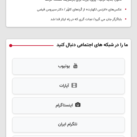
عکس‌های «لارنس لکهارت» از کُردهای کلهُر / دکتر سیروس فیضی
باباگرگر جان می گیرد/ نجات گری که در راه ایثار فدا شد
ما را در شبکه های اجتماعی دنبال کنید
یوتیوب
آپارات
اینستاگرام
تلگرام ایران