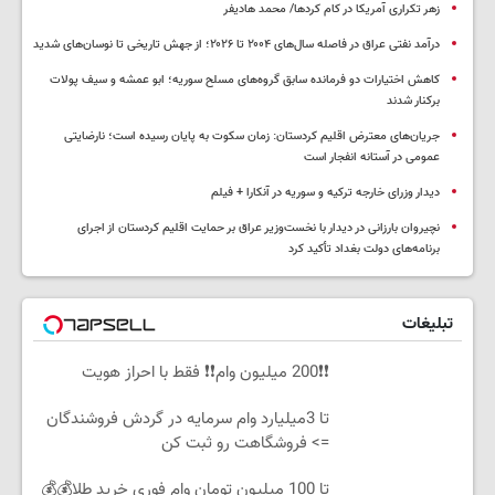
زهر تکراری آمریکا در کام کردها/ محمد هادیفر
درآمد نفتی عراق در فاصله سال‌های ۲۰۰۴ تا ۲۰۲۶؛ از جهش تاریخی تا نوسان‌های شدید
کاهش اختیارات دو فرمانده سابق گروه‌های مسلح سوریه؛ ابو عمشه و سیف پولات
برکنار شدند
جریان‌های معترض اقلیم کردستان: زمان سکوت به پایان رسیده است؛ نارضایتی
عمومی در آستانه انفجار است
دیدار وزرای خارجه ترکیه و سوریه در آنکارا + فیلم
نچیروان بارزانی در دیدار با نخست‌وزیر عراق بر حمایت اقلیم کردستان از اجرای
برنامه‌های دولت بغداد تأکید کرد
تبلیغات
❗❗200 میلیون وام❗❗ فقط با احراز هویت
تا 3میلیارد وام سرمایه در گردش فروشندگان
=> فروشگاهت رو ثبت کن
تا 100 میلیون تومان وام فوری خرید طلا💰💰