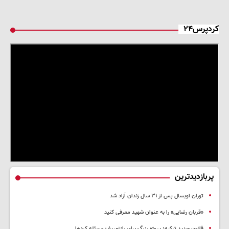
کردپرس۲۴
پربازدیدترین
توران اویسال پس از ۳۱ سال زندان آزاد شد
«قربان رضایی» را به عنوان شهید معرفی کنید
قانون جدید ترکیه؛ پروژه بزرگ‌ برای بازتعریف مسئله کردها