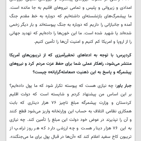
امدادی و زیروانی و پلیس و تمامی نیروهای اقلیم به جا مانده است.
ما پیشمرگ‌های بازنشسته‌ای داشته‌ایم که دوباره به خط مقدم جنگ
آمده و جانبازانی را داریم که دوباره به جنگ پیوسته‌اند و بار دیگر زخمی
شده‌اند یا شهید شده است. ما این خون‌ها را داده‌ایم که تهدید جهانی
را از اروپا و امریکا کم کنیم و امنیت آن‌ها را تأمین کنیم.
کردپرس: با توجه به ادعاهای تحقیرآمیزی که از تریبون‌های آمریکا
منتشر می‌شود، راهکار عملی شما برای حفظ عزت مردم کرد و نیروهای
پیشمرگه و پاسخ به این ذهنیت «معامله‌گرایانه» چیست؟
جبار یاور:
چه نیازی هست که پیوسته تکرار شود که ما پول داده‌ایم؟
بر این اساس من پیشنهاد کردم و شایسته است که دولت اقلیم
کردستان و وزارت پیشمرگه مبلغ ناچیز ۷۶ هزار دیناری که بابت
همکاری نظامی ائتلاف به حساب این وزارتخانه واریز می‌شود قطع کنند
و آن را نپذیرند در عوض خود دولت این مبلغ را تأمین کند. چه نیازی
به این ۷۶ هزار دینار هست و چه ارزشی دارد که هر روز ترامپ از
تریبون کاخ سفید اعلام کند که «آن‌ها در قبال پول برای ما می‌جنگند».