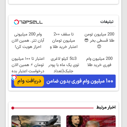
تبلیغات
200 میلیون تومن
تا سقف 2۰۰
وام 200 میلیونی
طلا قسطی بخر 😎
میلیون تومان
آبان تتر. همین الان
😍
اعتبار خرید طلا و
احراز هویت کن!
نقره
200 میلیون وام
3تا5 کیلو لاغری
اعتبار تا ۱۰۰ میلیون
فوری خرید طلا
توی یک ماه با پودر
تومان ⚡ همین الان
جلبک(تعداد
درخواست اعتبار بده
محدود)
✅
اخبار مرتبط