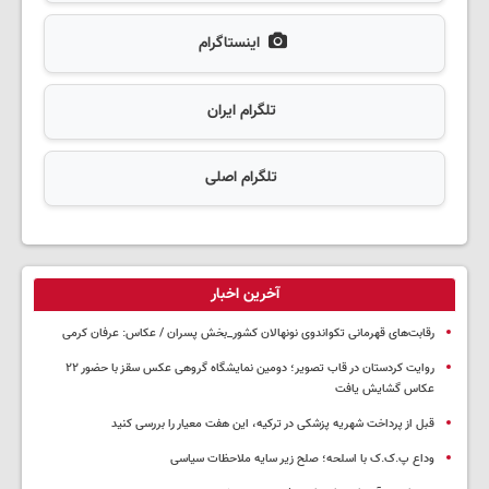
اینستاگرام
تلگرام ایران
تلگرام اصلی
آخرین اخبار
رقابت‌های قهرمانی تکواندوی نونهالان کشور_بخش پسران / عکاس: عرفان کرمی
روایت کردستان در قاب تصویر؛ دومین نمایشگاه گروهی عکس سقز با حضور ۲۲
عکاس گشایش یافت
قبل از پرداخت شهریه پزشکی در ترکیه، این هفت معیار را بررسی کنید
وداع پ.ک.ک با اسلحه؛ صلح زیر سایه ملاحظات سیاسی