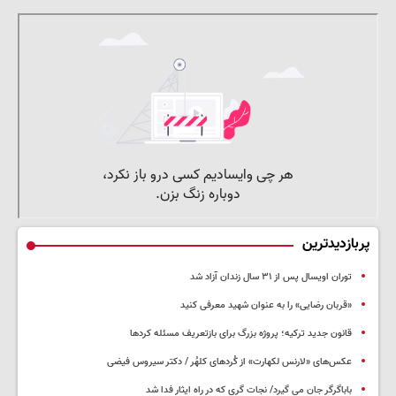
پربازدیدترین
توران اویسال پس از ۳۱ سال زندان آزاد شد
«قربان رضایی» را به عنوان شهید معرفی کنید
قانون جدید ترکیه؛ پروژه بزرگ‌ برای بازتعریف مسئله کردها
عکس‌های «لارنس لکهارت» از کُردهای کلهُر / دکتر سیروس فیضی
باباگرگر جان می گیرد/ نجات گری که در راه ایثار فدا شد