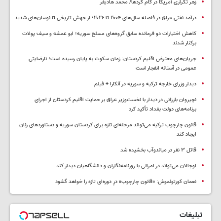
زهر تکراری آمریکا در کام کردها/ محمد هادیفر
درآمد نفتی عراق در فاصله سال‌های ۲۰۰۴ تا ۲۰۲۶؛ از جهش تاریخی تا نوسان‌های شدید
کاهش اختیارات دو فرمانده سابق گروه‌های مسلح سوریه؛ ابو عمشه و سیف پولات
برکنار شدند
جریان‌های معترض اقلیم کردستان: زمان سکوت به پایان رسیده است؛ نارضایتی
عمومی در آستانه انفجار است
دیدار وزرای خارجه ترکیه و سوریه در آنکارا + فیلم
نچیروان بارزانی در دیدار با نخست‌وزیر عراق بر حمایت اقلیم کردستان از اجرای
برنامه‌های دولت بغداد تأکید کرد
قانون چارچوب ترکیه می‌تواند مرحله‌ای تازه برای کردستان سوریه و دستاوردهای زنان
ایجاد کند
قاتل ٣ نفر در میاندوآب بخشیده شد
اوجالان می‌تواند در امرالی با روزنامه‌نگاران و دانشگاهیان دیدار کند
نعمان کورتولموش: «قانون چارچوب» درِ دوره‌ای تازه را خواهد گشود
تبلیغات