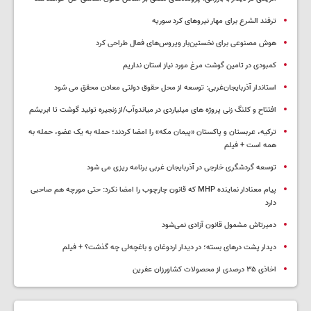
ترفند الشرع برای مهار نیروهای کرد سوریه
هوش مصنوعی برای نخستین‌بار ویروس‌های فعال طراحی کرد
کمبودی در تامین گوشت مرغ مورد نیاز استان نداریم
استاندار آذربایجان‌غربی: توسعه از محل حقوق دولتی معادن محقق می شود
افتتاح و کلنگ زنی پروژه های میلیاردی در میاندوآب/از زنجیره تولید گوشت تا ابریشم
ترکیه، عربستان و پاکستان «پیمان مکه» را امضا کردند؛ حمله به یک عضو، حمله به
همه است + فیلم
توسعه گردشگری خارجی در آذربایجان غربی برنامه ریزی می شود
پیام معنادار نماینده MHP که قانون چارچوب را امضا نکرد: حتی مورچه هم صاحبی
دارد
دمیرتاش مشمول قانون آزادی نمی‌شود
دیدار پشت درهای بسته؛ در دیدار اردوغان و باغچه‌لی چه گذشت؟ + فیلم
اخاذی ۳۵ درصدی از محصولات کشاورزان عفرین