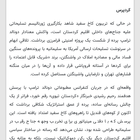
کردپرس
در حالی که تریبون کاخ سفید شاهد بکارگیری ژورنالیسم تسلیحاتی
علیه جناح‌های داخلی اقلیم کردستان است، واکنش معنادار دونالد
ترامپ پرده از شکست یک پروژه امنیتی فرامرزی برداشت. تلاقیِ ابهام
در سرنوشت تسلیحات ارسالی آمریکا به سلیمانیه با پرونده‌های سنگین
فساد مالی و مصادره املاک در واشنگتن، برند «شریک قابل اعتماد» را
برای کردها در آستانه فروپاشی قرار داده و آن‌ها را در میان منگنه
فشارهای تهران و نارضایتی واشینگتن مستاصل کرده است.
واقعه‌ای که در جریان کنفرانس مطبوعاتی دونالد ترامپ با پرسش
هدفمند رحیم رشیدی خبرنگار «کردستان تیوی» رقم خورد، فراتر از یک
چالش رسانه‌ای ساده، پرده از عمق استراتژیک شکافی برداشت که
اکنون از کوه‌های قندیل تا راهروهای کاخ سفید امتداد یافته است. این
پرسش که با دقتی مینیاتوری برای تخریب وجهه جناح رقیب در
سلیمانیه طراحی شده بود، نشان می‌دهد که رسانه در ساختار سیاسی
اقلیم کردستان دیگر یک رکن دموکراتیک نیست، بلکه به مثابه یک