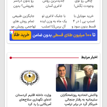
چاقی رو توی
جدیدترین روش
رو بدون دردسر
وجودت بُکُش!
لاغری آسان
بفروشی؟ بدون
(تخفیف تا امشب)
کمیسیون
خرید موبایل با
با جلبک لاغری تو
جایگزین طبیعی
اسنپ پی | در ۴
یک ماه به وزن ایده
تمام روش های
قسط بدون سود و
آل برس(تا امشب
تهاجمی رویش مو
کارمزد!
تخفیف ویژه)
اخبار مرتبط
واکنش اتحادیه روزنامه‌نگاران
وزارت داخله اقلیم کردستان
سلیمانیه به رفتار جنجالی
ادعای نگهداری سلاح‌های
خبرنگار کُرد در برابر ترامپ
آمریکایی را رد کرد