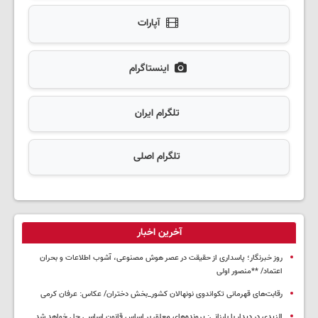
آپارات
اینستاگرام
تلگرام ایران
تلگرام اصلی
آخرین اخبار
روز خبرنگار؛ پاسداری از حقیقت در عصر هوش مصنوعی، آشوب اطلاعات و بحران
اعتماد/ **منصور اولی
رقابت‌های قهرمانی تکواندوی نونهالان کشور_بخش دختران/ عکاس: عرفان کرمی
الزیدی در دیدار با بارزانی: پرونده‌های معلق بر اساس قانون اساسی حل خواهد شد