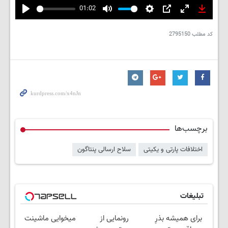
01:02
Play
Mute
Settings
PIP
Enter
Downlo
fullscreen
کد مطلب
2795150
برچسب‌ها
اختلافات پارتی و یکیتی
سلاح ارسالی پنتاگون
تبلیغات
برای همیشه بذرِ
رونمایی از
میخوایی ماشینت