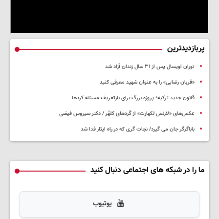
پربازدیدترین
توران اویسال پس از ۳۱ سال زندان آزاد شد
«قربان رضایی» را به عنوان شهید معرفی کنید
قانون جدید ترکیه؛ پروژه بزرگ‌ برای بازتعریف مسئله کردها
عکس‌های «لارنس لکهارت» از کُردهای کلهُر / دکتر سیروس فیضی
باباگرگر جان می گیرد/ نجات گری که در راه ایثار فدا شد
ما را در شبکه های اجتماعی دنبال کنید
یوتیوب