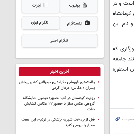
است و در
یوتیوب
آپارات
کرمانشاه
و نام این
تلگرام ایران
اینستاگرام
تلگرام اصلی
زگاری که
ند جامعه
ن اسطوره
آخرین اخبار
رقابت‌های قهرمانی تکواندوی نونهالان کشور_بخش
پسران / عکاس: عرفان کرمی
روایت کردستان در قاب تصویر؛ دومین نمایشگاه
گروهی عکس سقز با حضور ۲۲ عکاس گشایش
یافت
قبل از پرداخت شهریه پزشکی در ترکیه، این هفت
معیار را بررسی کنید