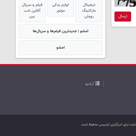
دیجیتال
لوازم یدکی
فیلم و سریال
مارکتینگ
موتور
آنلاین شب
رویش
بین
ارسال
امشو | جدیدترین فیلم‌ها و سریال‌ها
امشو
آرشیو
ب سایت برای خبرگزاری کردپرس محفوظ است.