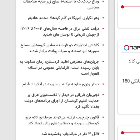
وداع پ.ک.ک با اسلحه؛ صلح زیر سایه ملاحظات
سیاسی
زهر تکراری آمریکا در کام کردها/ محمد هادیفر
درآمد نفتی عراق در فاصله سال‌های ۲۰۰۴ تا ۲۰۲۶؛
از جهش تاریخی تا نوسان‌های شدید
کاهش اختیارات دو فرمانده سابق گروه‌های مسلح
سوریه؛ ابو عمشه و سیف پولات برکنار شدند
ی کالا
جریان‌های معترض اقلیم کردستان: زمان سکوت به
پایان رسیده است؛ نارضایتی عمومی در آستانه
انفجار است
⏳فرصت محدود!! 3000گیگ اینترنت خانگی 180
دیدار وزرای خارجه ترکیه و سوریه در آنکارا + فیلم
نچیروان بارزانی در دیدار با نخست‌وزیر عراق بر
حمایت اقلیم کردستان از اجرای برنامه‌های دولت
بغداد تأکید کرد
قانون چارچوب ترکیه می‌تواند مرحله‌ای تازه برای
کردستان سوریه و دستاوردهای زنان ایجاد کند
قاتل ٣ نفر در میاندوآب بخشیده شد