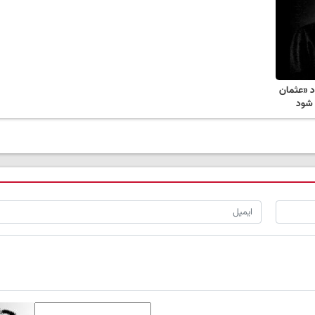
د «عثمان
 شود