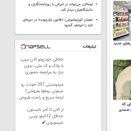
اوجالان می‌تواند در امرالی با روزنامه‌نگاران و
دانشگاهیان دیدار کند
نعمان کورتولموش: «قانون چارچوب» درِ دوره‌ای
تازه را خواهد گشود
ل‌های جدید
تبلیغات
خلافی خودروتو الان ببین،
با پلاک و کد ملی، بدون
نیاز به مراجعه حضوری
میدونستی 207 خودت رو
میتونی روهوا بفروشی؟
اینجا سریع و راحت بفروش
ی که
از الان تا آخر تابستون
 صمدی
حداقل 12کیلو چربی
میسوزونی🧨