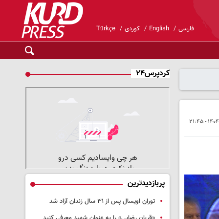
فارسی
English
کوردی
Türkçe
کردپرس۲۴
پربازدیدترین
توران اویسال پس از ۳۱ سال زندان آزاد شد
«قربان رضایی» را به عنوان شهید معرفی کنید