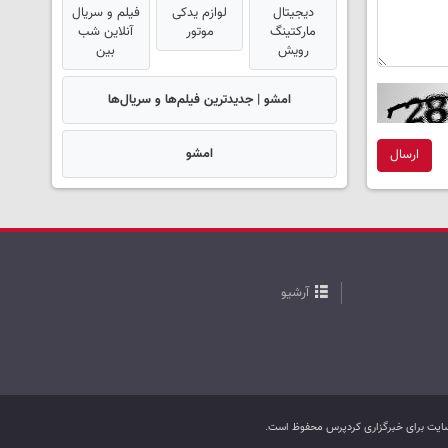
دیجیتال
لوازم یدکی
فیلم و سریال
مارکتینگ
موتور
آنلاین شب
رویش
بین
امشو | جدیدترین فیلم‌ها و سریال‌ها
امشو
ارسال
آرشیو
ب سایت برای خبرگزاری کردپرس محفوظ است.