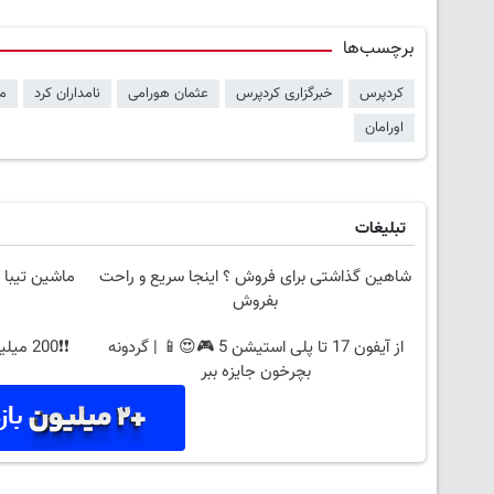
برچسب‌ها
کردپرس
خبرگزاری کردپرس
عثمان هورامی
نامداران کرد
مش
اورامان
تبلیغات
شاهین گذاشتی برای فروش ؟ اینجا سریع و راحت
ماشین تیبا 
بفروش
از آیفون 17 تا پلی استیشن 5 🎮😍📱 | گردونه
❗❗200 میلیون وام❗❗ با احراز هویت در آبان تتر
بچرخون جایزه ببر