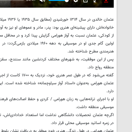
04:41
Mute
Settings
PIP
Enter
Download
fullscreen
عثمان خالدی در سال ۱۳۱۴ خورشیدی (مطابق سال ۱۹۳۵ یا ۱۹۳۶ میلادی) در روستای «کیمنه» از توابع هورامان تخت در استان کردستان ایران زاده شد.
خانواده‌اش دارای پیشینه‌ای هنری بود: پدر، مادر و عموهای او نیز به
از کودکی، عثمان نسبت به آواز هورامی گرایش پیدا کرد و در محافل محل
هنرمندی مطرح شناخته شد.
پس از این موفقیت، به شهرهای مختلف کردنشین مانند سنندج، سقز، ک
منطقه رواج داد.
گفته می‌شود که در طول عمر هنری خود، نزدیک به ۱۷۰۰ کاست از اجراها و آوازهایش ضبط شد (البته این عدد در منابع رسمی تأیید قطعی ندارد).
عثمان هورامی به‌عنوان «استاد آواز سیاوچمانه» شناخته شده است. 
دارد.
او با اجرای ترانه‌هایی به زبان هورامی / کردی و حفظ اصالت‌های فر
موسیقی منطقه داشت.
اگرچه عثمان تحصیلات دانشگاهی نداشت اما استعداد خدادادی‌اش، تعهد
در زمره اساتید موسیقی محلی قرار داد.
عثمان هورامی در طول زندگی هنری خود موفق به دریافت نشان بلوط طلا