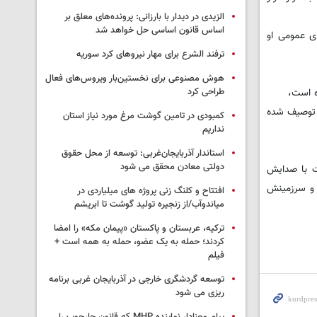
الزیدی در دیدار با بارزانی: پرونده‌های معلق بر
اساس قانون اساسی حل خواهد شد
رای عمومی او
ترفند الشرع برای مهار نیروهای کرد سوریه
هوش مصنوعی برای نخستین‌بار ویروس‌های فعال
طراحی کرد
ده است،
 توصیف شده
کمبودی در تامین گوشت مرغ مورد نیاز استان
نداریم
استاندار آذربایجان‌غربی: توسعه از محل حقوق
دولتی معادن محقق می شود
ست با صدایش
 و سرزمینش
افتتاح و کلنگ زنی پروژه های میلیاردی در
میاندوآب/از زنجیره تولید گوشت تا ابریشم
ترکیه، عربستان و پاکستان «پیمان مکه» را امضا
کردند؛ حمله به یک عضو، حمله به همه است +
فیلم
توسعه گردشگری خارجی در آذربایجان غربی برنامه
ریزی می شود