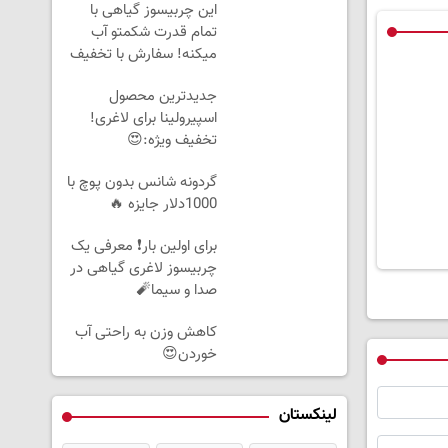
این چربیسوز گیاهی با
تمام قدرت شکمتو آب
میکنه! سفارش با تخفیف
ویژه
جدیدترین محصول
اسپیرولینا برای لاغری!
تخفیف ویژه:😍
گردونه شانس بدون پوچ با
1000دلار جایزه 🔥
برای اولین بار❗ معرفی یک
چربیسوز لاغری گیاهی در
صدا و سیما🧨
کاهش وزن به راحتی آب
خوردن😍
لینکستان