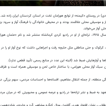
 آواز و موسیقی محلی علاقمند بودند و در محیطی خانوادگی با فرهنگ آواز و سرود 
ی آواز می‌خواند.
اولین گام جدی او در موسیقی به دهه ۱۹۶۰ میلادی بازمی‌گردد؛ در سال ۱۹۶۵، ترانه‌ای از او در رادیو کردی کرمانشاه منتشر شد و نام «
رکوک و حتی مناطقی مثل حلبچه رفت و اجراهایی داشت که نوع آواز او را در 
این سبک آواز محلی هورامی، با ساختار خاص لحن و موسیقی همراه است و ظرافت‌
هنگی منطقه، از جمله انتقال مفاهیم، افسانه‌ها و احساسات مردمی، سهم بزرگی 
 به ضبط و نشر ترانه‌ها در رادیو و عرصه عمومی و محبوبیتی که در میان مردم 
یی، نشان افتخار هنری گلاویژ، مدال کنگره مشاهیر کُرد و جایزه‌ی شانزدهمین ج