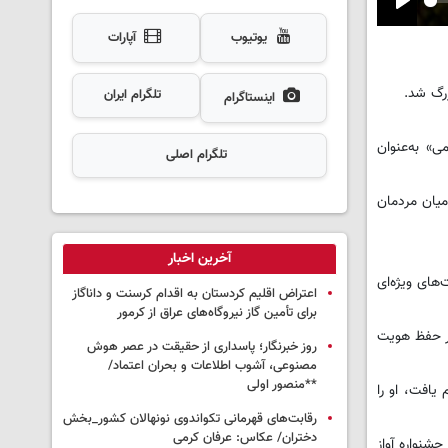
Play
یوتیوب
آپارات
بزرگ شد.
تلگرام ایران
اینستاگرام
عثمان هورامی» به‌عنوان
تلگرام اصلی
میان مردمان
آخرین اخبار
های ویژه‌ای
اعتراض اقلیم کردستان به اقدام کرسنت و داناگاز
برای تأمین گاز نیروگاه‌های عراق از کرمور
در حفظ هویت
روز خبرنگار؛ پاسداری از حقیقت در عصر هوش
مصنوعی، آشوب اطلاعات و بحران اعتماد/
**منصور اولی
یافت، او را
رقابت‌های قهرمانی تکواندوی نونهالان کشور_بخش
دختران/ عکاس: عرفان کرمی
شنواره آواز