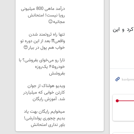
درآمد ماهی 800 میلیونی
رویا نیست! امتحانش
مجانیه😉
رد و این
تنها راه ثروتمند شدن
واقعی❗❗ بعد از این دوره تو
خواب هم پول در بیار😍
تارا رو می‌خوای بفروشی؟ با
خودرو۴۵ یک‌روزه
بفروشش
ویدیو هولناک از جوان
کارتن خوابی که میلیاردر
شد. آموزش رایگان
میخوایم رایگان بهت یاد
بدیم چجوری پولدارشی!
باور نداری امتحانش
مجانیه