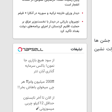
پایان رسیده است؛ نارضایتی عمومی در آستانه
انفجار است
دیدار وزرای خارجه ترکیه و سوریه در آنکارا + فیلم
نچیروان بارزانی در دیدار با نخست‌وزیر عراق بر
حمایت اقلیم کردستان از اجرای برنامه‌های دولت
بغداد تأکید کرد
له این جشن ها
زلت نشین
تبلیغات
از سود هیچ بازاری جا
نمون! باکس سرمایه
گذاری آبان تتر
❗❗200 میلیون وام❗❗ هر
چی میخوای باهاش بخر!!
از الان تا آخر تابستون
حداقل 12کیلو چربی
میسوزونی🧨