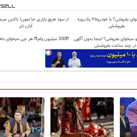
تارا رو می‌خوای بفروشی؟ با خودرو۴۵ یک‌روزه
از سود هیچ بازاری جا نمون! باکس سرم
بفروشش
آبان تتر
و میخوای بفروشی؟ اینجا بدون آگهی
❗❗200 میلیون وام❗❗ هر چی میخوای باهاش بخر!!
در چند ساعت بفروشش