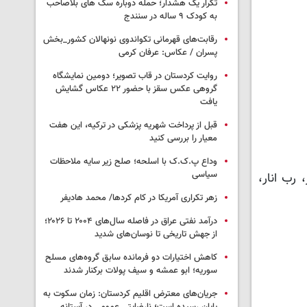
تکرار یک هشدار؛ حمله دوباره سگ های بلاصاحب
به کودک ۹ ساله در سنندج
رقابت‌های قهرمانی تکواندوی نونهالان کشور_بخش
پسران / عکاس: عرفان کرمی
روایت کردستان در قاب تصویر؛ دومین نمایشگاه
گروهی عکس سقز با حضور ۲۲ عکاس گشایش
یافت
قبل از پرداخت شهریه پزشکی در ترکیه، این هفت
معیار را بررسی کنید
وداع پ.ک.ک با اسلحه؛ صلح زیر سایه ملاحظات
سیاسی
رب انار،
زهر تکراری آمریکا در کام کردها/ محمد هادیفر
درآمد نفتی عراق در فاصله سال‌های ۲۰۰۴ تا ۲۰۲۶؛
از جهش تاریخی تا نوسان‌های شدید
کاهش اختیارات دو فرمانده سابق گروه‌های مسلح
سوریه؛ ابو عمشه و سیف پولات برکنار شدند
جریان‌های معترض اقلیم کردستان: زمان سکوت به