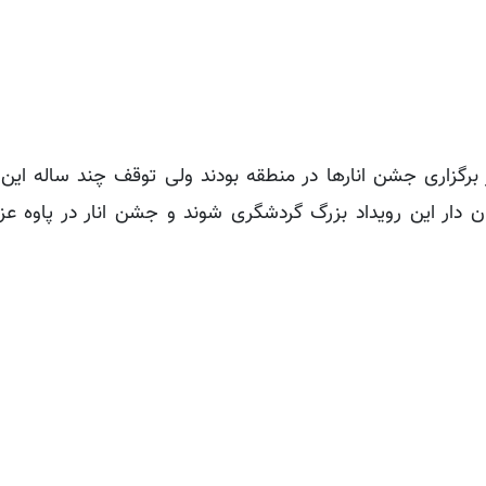
اهای پاوه در سال های 95 و 96 پیشتاز برگزاری جشن انارها در منطقه بودند ولی توقف چند سا
 دار این رویداد بزرگ گردشگری شوند و جشن انار در پاوه ع