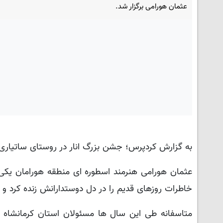
عثمان هورامی برگزار شد.
به گزارش کردپرس؛ جشن بزرگ انار در روستای ساتیاری پاوه روز 5 شنبه 29 آبانماه با استقبال بسیار گسترد
عثمان هورامی هنرمند اسطوره ای منطقه هورامان یکی از
خاطرات روزهای قدیم را در دل دوستدارانش زنده کرد و 
متاسفانه طی این سال ها مسئولان استان کرمانشاه از