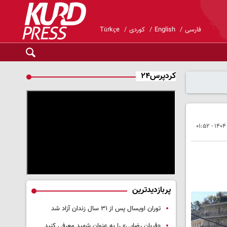
فارسی
English
کوردی
Türkçe
کردپرس۲۴
پربازدیدترین
توران اویسال پس از ۳۱ سال زندان آزاد شد
«قربان رضایی» را به عنوان شهید معرفی کنید