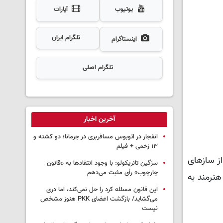
یوتیوب
آپارات
تلگرام ایران
اینستاگرام
تلگرام اصلی
آخرین اخبار
انفجار در اتوبوس مسافربری در جرمانا؛ دو کشته و
۱۳ زخمی + فیلم
ز سازهای
سزگین تانریکولو: با وجود انتقادها به «قانون
چارچوب» رأی مثبت می‌دهم
نرمند به
این قانون مسئله کرد را حل نمی‌کند، اما دری
می‌گشاید/ بازگشت اعضای PKK هنوز مشخص
نیست