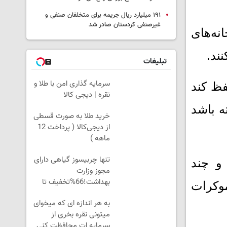
۱۹۱ میلیارد ریال جریمه برای متخلفان صنفی و
غیرصنفی کردستان صادر شد
ه‌های
ند.
تبلیغات
سرمایه گذاری امن با طلا و
ظ کند
نقره | دیجی کالا
ه باشد
خرید طلا به صورت قسطی
از دیجی‌کالا ( پرداخت 12
ماهه )
تنها چربیسوز گیاهی دارای
و چند
مجوز وزارت
بهداشت!66%تخفیف تا
موکرات
امشب
به هر اندازه ای که میخوای
میتونی نقره بخری از
سرمایه ات محافظت کنی