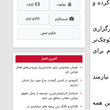
کرده و
یوتیوب
آپارات
تلگرام ایران
اینستاگرام
رگزاری
تلگرام اصلی
وچک‌تر
م برای
آخرین اخبار
هوش مصنوعی برای نخستین‌بار ویروس‌های فعال
طراحی کرد
یازمند
کمبودی در تامین گوشت مرغ مورد نیاز استان
نداریم
استاندار آذربایجان‌غربی: توسعه از محل حقوق
دولتی معادن محقق می شود
ین همه
افتتاح و کلنگ زنی پروژه های میلیاردی در