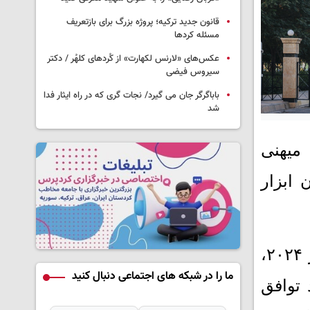
قانون جدید ترکیه؛ پروژه بزرگ‌ برای بازتعریف
مسئله کردها
عکس‌های «لارنس لکهارت» از کُردهای کلهُر / دکتر
سیروس فیضی
باباگرگر جان می گیرد/ نجات گری که در راه ایثار فدا
شد
میهنی
 ابزار
با گذشت بیش از یک سال از ششمین انتخابات پارلمانی اقلیم کردستان در ۲۰ اکتبر ۲۰۲۴،
ما را در شبکه های اجتماعی دنبال کنید
 توافق