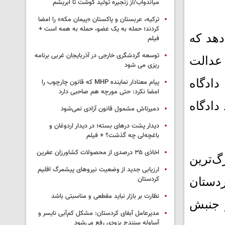
میاندوآب/از زنجیره تولید گوشت تا ابریشم
ترکیه، عربستان و پاکستان «پیمان مکه» را امضا
کردند؛ حمله به یک عضو، حمله به همه است +
 طی ۴۵ روز نشان می‌دهد که
فیلم
توسعه گردشگری خارجی در آذربایجان غربی برنامه
 عدالت
ریزی می شود
دادگاه
پیام معنادار نماینده MHP که قانون چارچوب را
امضا نکرد: حتی مورچه هم صاحبی دارد
دادگاه
دمیرتاش مشمول قانون آزادی نمی‌شود
دیدار پشت درهای بسته؛ در دیدار اردوغان و
باغچه‌لی چه گذشت؟ + فیلم
اخاذی ۳۵ درصدی از محصولات کشاورزان عفرین
 کرد و بزرگ‌ترین
ارزیابی جدید از وضعیت نیروهای پیشمرگ اقلیم
کردستان
اد اسلامی کردستان
نظارت بر بازار نباید مقطعی و مناسبتی باشد
 جنبش
مدیرعامل آبفای کردستان: مشکل کم‌آبی نایسر و
آساوله سنندج بزودی رفع می‌شود