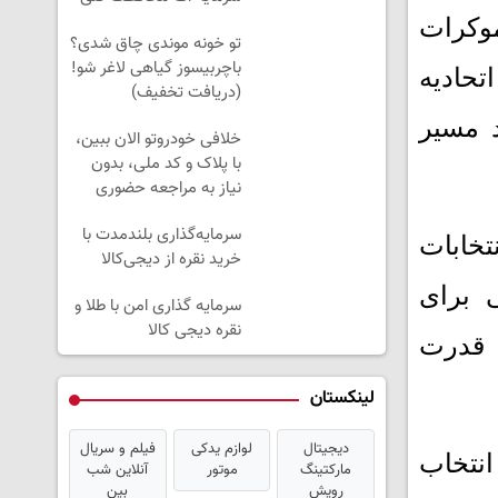
موکرات
تو خونه موندی چاق شدی؟
باچربیسوز گیاهی لاغر شو!
حادیه
(دریافت تخفیف)
د مسیر
خلافی خودروتو الان ببین،
با پلاک و کد ملی، بدون
نیاز به مراجعه حضوری
سرمایه‌گذاری بلندمدت با
خابات
خرید نقره از دیجی‌کالا
 برای
سرمایه گذاری امن با طلا و
نقره دیجی کالا
ت قدرت
لینکستان
دیجیتال
لوازم یدکی
فیلم و سریال
انتخاب
مارکتینگ
موتور
آنلاین شب
رویش
بین