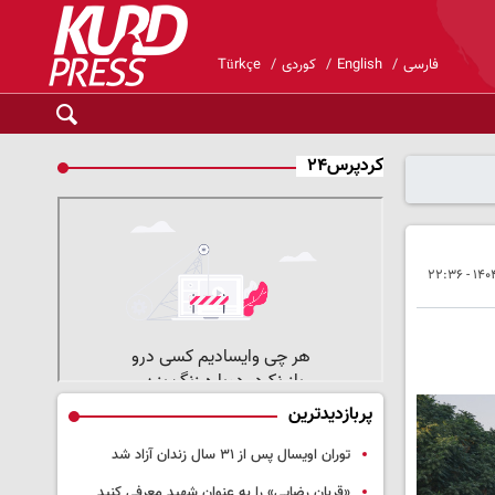
فارسی
English
کوردی
Türkçe
کردپرس۲۴
پربازدیدترین
توران اویسال پس از ۳۱ سال زندان آزاد شد
«قربان رضایی» را به عنوان شهید معرفی کنید