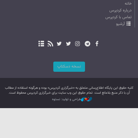
خانه
درباره کردپرس
تماس با کردپرس
آرشیو
نسخه دسکتاپ
کليه حقوق اين پایگاه اطلاع‌رسانی متعلق به «خبرگزاری کردپرس» بوده و هرگونه استفاده از مطالب
آن با ذکر منبع بلامانع است. تمام حقوق این وب سایت برای خبرگزاری کردپرس محفوظ است.
طراحی و تولید: نستوه