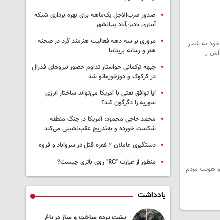
صدور ضرب‌الاجل یک‌ماهه برای بهره برداری شبکه
آبیاری بادین‌آباد پیرانشهر
مروری بر سه دهه فعالیت هنرمند کُرد در صحنه
 خود به شمار
هنر و رسانه بریتانیا
اش را
جبهه ترکمانی خواستار تداوم حضور نیروهای فدرال
در کرکوک و دوزخورماتو شد
آیا توافق نفتی با آمریکا می‌تواند ساختار انرژی
سوریه را دگرگون کند؟
محمد حاجی محمود: آمریکا در جنگ منطقه
شکست خورده و به‌تدریج عقب‌نشینی می‌کند
دستگیری عاملان ۲ فقره قتل در سروآباد و قروه
منظور از عبارت "RC" روی باتری چیست؟
 و هویت مردم
یادداشت
 به جنگ لبنان
پشت پرده ساخت و ساز در باغ